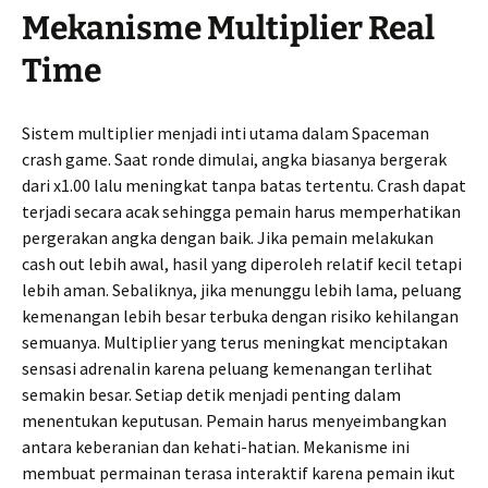
Mekanisme Multiplier Real
Time
Sistem multiplier menjadi inti utama dalam Spaceman
crash game. Saat ronde dimulai, angka biasanya bergerak
dari x1.00 lalu meningkat tanpa batas tertentu. Crash dapat
terjadi secara acak sehingga pemain harus memperhatikan
pergerakan angka dengan baik. Jika pemain melakukan
cash out lebih awal, hasil yang diperoleh relatif kecil tetapi
lebih aman. Sebaliknya, jika menunggu lebih lama, peluang
kemenangan lebih besar terbuka dengan risiko kehilangan
semuanya. Multiplier yang terus meningkat menciptakan
sensasi adrenalin karena peluang kemenangan terlihat
semakin besar. Setiap detik menjadi penting dalam
menentukan keputusan. Pemain harus menyeimbangkan
antara keberanian dan kehati-hatian. Mekanisme ini
membuat permainan terasa interaktif karena pemain ikut