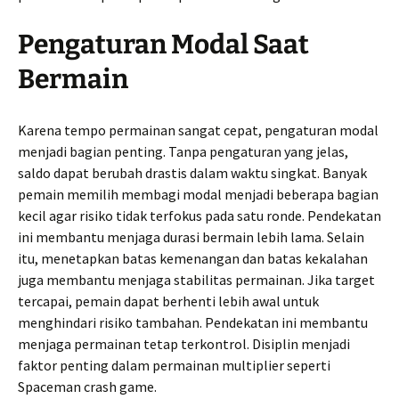
Pengaturan Modal Saat
Bermain
Karena tempo permainan sangat cepat, pengaturan modal
menjadi bagian penting. Tanpa pengaturan yang jelas,
saldo dapat berubah drastis dalam waktu singkat. Banyak
pemain memilih membagi modal menjadi beberapa bagian
kecil agar risiko tidak terfokus pada satu ronde. Pendekatan
ini membantu menjaga durasi bermain lebih lama. Selain
itu, menetapkan batas kemenangan dan batas kekalahan
juga membantu menjaga stabilitas permainan. Jika target
tercapai, pemain dapat berhenti lebih awal untuk
menghindari risiko tambahan. Pendekatan ini membantu
menjaga permainan tetap terkontrol. Disiplin menjadi
faktor penting dalam permainan multiplier seperti
Spaceman crash game.