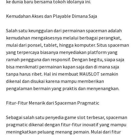
ke dunia baru bersama tokoh idolanya ini.
Kemudahan Akses dan Playable Dimana Saja
Salah satu keunggulan dari permainan spaceman adalah
kemudahan mengaksesnya melalui berbagai perangkat,
mulai dari ponsel, tablet, hingga komputer. Situs spaceman
yang terpercaya biasanya menyediakan platform yang
ramah pengguna dan responsif. Dengan begitu, siapa saja
bisa menikmati permainan kapan saja dan di mana saja
tanpa harus ribet. Hal ini membuat MAUSLOT semakin
dikenal dan disukai karena mampu memberikan
pengalaman bermain yang praktis dan menyenangkan.
Fitur-Fitur Menarik dari Spaceman Pragmatic
Sebagai salah satu penyedia game slot terbesar, spaceman
pragmatic dikenal dengan fitur-fitur inovatif yang mampu
meningkatkan peluang menang pemain. Mulai dari fitur