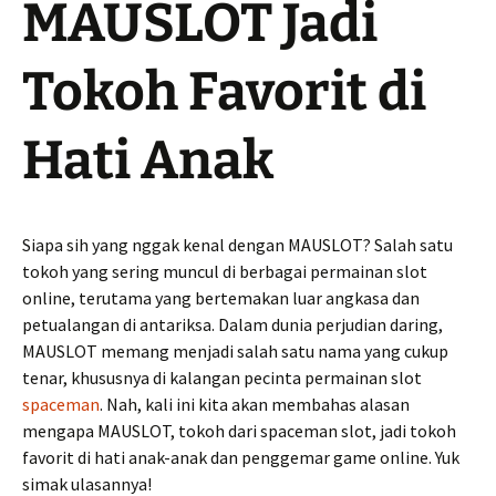
MAUSLOT Jadi
Tokoh Favorit di
Hati Anak
Siapa sih yang nggak kenal dengan MAUSLOT? Salah satu
tokoh yang sering muncul di berbagai permainan slot
online, terutama yang bertemakan luar angkasa dan
petualangan di antariksa. Dalam dunia perjudian daring,
MAUSLOT memang menjadi salah satu nama yang cukup
tenar, khususnya di kalangan pecinta permainan slot
spaceman
. Nah, kali ini kita akan membahas alasan
mengapa MAUSLOT, tokoh dari spaceman slot, jadi tokoh
favorit di hati anak-anak dan penggemar game online. Yuk
simak ulasannya!