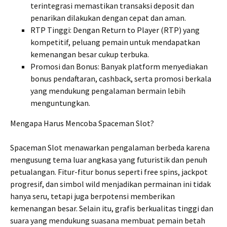
terintegrasi memastikan transaksi deposit dan
penarikan dilakukan dengan cepat dan aman.
RTP Tinggi: Dengan Return to Player (RTP) yang
kompetitif, peluang pemain untuk mendapatkan
kemenangan besar cukup terbuka.
Promosi dan Bonus: Banyak platform menyediakan
bonus pendaftaran, cashback, serta promosi berkala
yang mendukung pengalaman bermain lebih
menguntungkan.
Mengapa Harus Mencoba Spaceman Slot?
Spaceman Slot menawarkan pengalaman berbeda karena
mengusung tema luar angkasa yang futuristik dan penuh
petualangan. Fitur-fitur bonus seperti free spins, jackpot
progresif, dan simbol wild menjadikan permainan ini tidak
hanya seru, tetapi juga berpotensi memberikan
kemenangan besar. Selain itu, grafis berkualitas tinggi dan
suara yang mendukung suasana membuat pemain betah