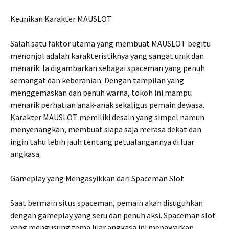
Keunikan Karakter MAUSLOT
Salah satu faktor utama yang membuat MAUSLOT begitu
menonjol adalah karakteristiknya yang sangat unik dan
menarik. Ia digambarkan sebagai spaceman yang penuh
semangat dan keberanian. Dengan tampilan yang
menggemaskan dan penuh warna, tokoh ini mampu
menarik perhatian anak-anak sekaligus pemain dewasa.
Karakter MAUSLOT memiliki desain yang simpel namun
menyenangkan, membuat siapa saja merasa dekat dan
ingin tahu lebih jauh tentang petualangannya di luar
angkasa.
Gameplay yang Mengasyikkan dari Spaceman Slot
Saat bermain situs spaceman, pemain akan disuguhkan
dengan gameplay yang seru dan penuh aksi. Spaceman slot
yang mengusung tema luar angkasa ini menawarkan