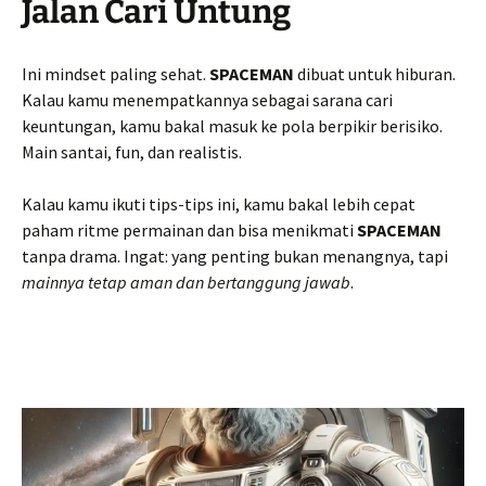
Jalan Cari Untung
Ini mindset paling sehat.
SPACEMAN
dibuat untuk hiburan.
Kalau kamu menempatkannya sebagai sarana cari
keuntungan, kamu bakal masuk ke pola berpikir berisiko.
Main santai, fun, dan realistis.
Kalau kamu ikuti tips-tips ini, kamu bakal lebih cepat
paham ritme permainan dan bisa menikmati
SPACEMAN
tanpa drama. Ingat: yang penting bukan menangnya, tapi
mainnya tetap aman dan bertanggung jawab
.