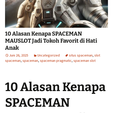
10 Alasan Kenapa SPACEMAN
MAUSLOT Jadi Tokoh Favorit di Hati
Anak
Juni 26, 2025
Uncategorized
situs spaceman
,
slot
spaceman
,
spaceman
,
spaceman pragmatic
,
spaceman slot
10 Alasan Kenapa
SPACEMAN