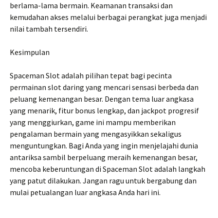
berlama-lama bermain. Keamanan transaksi dan
kemudahan akses melalui berbagai perangkat juga menjadi
nilai tambah tersendiri.
Kesimpulan
Spaceman Slot adalah pilihan tepat bagi pecinta
permainan slot daring yang mencari sensasi berbeda dan
peluang kemenangan besar. Dengan tema luar angkasa
yang menarik, fitur bonus lengkap, dan jackpot progresif
yang menggiurkan, game ini mampu memberikan
pengalaman bermain yang mengasyikkan sekaligus
menguntungkan. Bagi Anda yang ingin menjelajahi dunia
antariksa sambil berpeluang meraih kemenangan besar,
mencoba keberuntungan di Spaceman Slot adalah langkah
yang patut dilakukan. Jangan ragu untuk bergabung dan
mulai petualangan luar angkasa Anda hari ini.