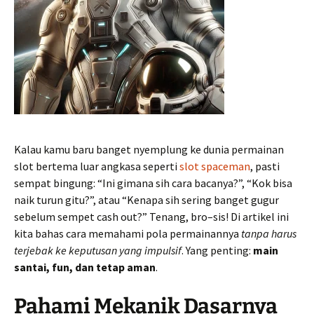
Kalau kamu baru banget nyemplung ke dunia permainan
slot bertema luar angkasa seperti
slot spaceman
, pasti
sempat bingung: “Ini gimana sih cara bacanya?”, “Kok bisa
naik turun gitu?”, atau “Kenapa sih sering banget gugur
sebelum sempet cash out?” Tenang, bro–sis! Di artikel ini
kita bahas cara memahami pola permainannya
tanpa harus
terjebak ke keputusan yang impulsif
. Yang penting:
main
santai, fun, dan tetap aman
.
Pahami Mekanik Dasarnya