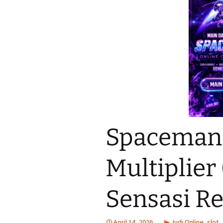
Spaceman
Multiplier
Sensasi Re
April 14, 2026
Judi Online
,
slot