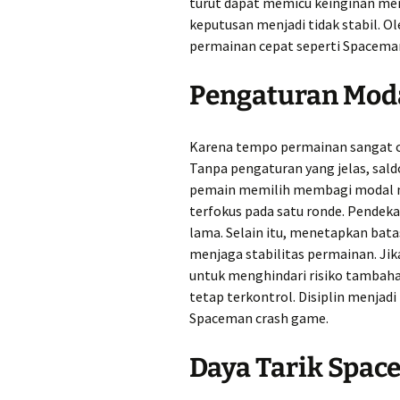
turut dapat memicu keinginan men
keputusan menjadi tidak stabil. Ol
permainan cepat seperti Spacema
Pengaturan Moda
Karena tempo permainan sangat c
Tanpa pengaturan yang jelas, sald
pemain memilih membagi modal men
terfokus pada satu ronde. Pendek
lama. Selain itu, menetapkan ba
menjaga stabilitas permainan. Jik
untuk menghindari risiko tambah
tetap terkontrol. Disiplin menjad
Spaceman crash game.
Daya Tarik Spa