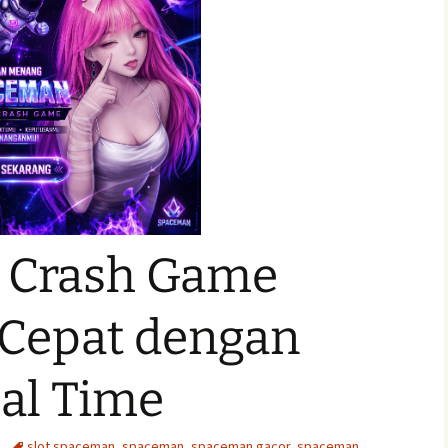
 Crash Game
 Cepat dengan
al Time
slot spaceman
,
spaceman
,
spaceman gacor
,
spaceman