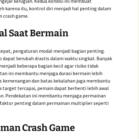
gejar kerugian. Kedua kondisi ini membuat
eh karena itu, kontrol diri menjadi hal penting dalam
n crash game.
l Saat Bermain
epat, pengaturan modal menjadi bagian penting.
o dapat berubah drastis dalam waktu singkat. Banyak
jadi beberapa bagian kecil agar risiko tidak
atan ini membantu menjaga durasi bermain lebih
tas kemenangan dan batas kekalahan juga membantu
a target tercapai, pemain dapat berhenti lebih awal
an. Pendekatan ini membantu menjaga permainan
i faktor penting dalam permainan multiplier seperti
ceman Crash Game