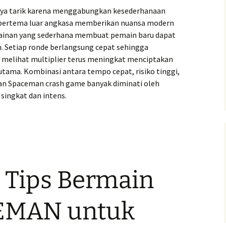
aya tarik karena menggabungkan kesederhanaan
l bertema luar angkasa memberikan nuansa modern
mainan yang sederhana membuat pemain baru dapat
 Setiap ronde berlangsung cepat sehingga
i melihat multiplier terus meningkat menciptakan
 utama. Kombinasi antara tempo cepat, risiko tinggi,
an Spaceman crash game banyak diminati oleh
ingkat dan intens.
Tips Bermain
CEMAN untuk