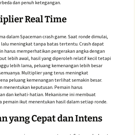
erbeda dan penuh ketegangan.
plier Real Time
tama dalam Spaceman crash game. Saat ronde dimulai,
0 lalu meningkat tanpa batas tertentu. Crash dapat
main harus memperhatikan pergerakan angka dengan
t lebih awal, hasil yang diperoleh relatif kecil tetapi
unggu lebih lama, peluang kemenangan lebih besar
semuanya. Multiplier yang terus meningkat
rena peluang kemenangan terlihat semakin besar.
lam menentukan keputusan. Pemain harus
n dan kehati-hatian. Mekanisme ini membuat
a pemain ikut menentukan hasil dalam setiap ronde.
 yang Cepat dan Intens