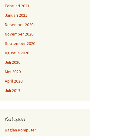
Februari 2021
Januari 2021
Desember 2020
November 2020
September 2020
Agustus 2020
Juli 2020
Mei 2020
April 2020
Juli 2017
Kategori
Bagian Komputer