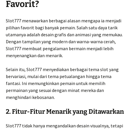
Favorit?
Slot777 menawarkan berbagai alasan mengapa ia menjadi
pilihan favorit bagi banyak pemain. Salah satu daya tarik
utamanya adalah desain grafis dan animasi yang memukau.
Dengan tampilan yang modern dan warna-warna cerah,
Slot777 membuat pengalaman bermain menjadi lebih
menyenangkan dan menarik.
Selain itu, Slot777 menyediakan berbagai tema slot yang
bervariasi, mulai dari tema petualangan hingga tema
fantasi. Ini memungkinkan pemain untuk memilih
permainan yang sesuai dengan minat mereka dan
menghindari kebosanan.
2.
Fitur-Fitur Menarik yang Ditawarkan
Slot777 tidak hanya mengandalkan desain visualnya, tetapi