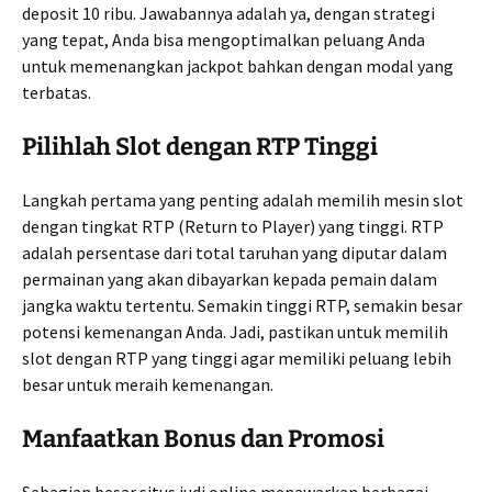
deposit 10 ribu. Jawabannya adalah ya, dengan strategi
yang tepat, Anda bisa mengoptimalkan peluang Anda
untuk memenangkan jackpot bahkan dengan modal yang
terbatas.
Pilihlah Slot dengan RTP Tinggi
Langkah pertama yang penting adalah memilih mesin slot
dengan tingkat RTP (Return to Player) yang tinggi. RTP
adalah persentase dari total taruhan yang diputar dalam
permainan yang akan dibayarkan kepada pemain dalam
jangka waktu tertentu. Semakin tinggi RTP, semakin besar
potensi kemenangan Anda. Jadi, pastikan untuk memilih
slot dengan RTP yang tinggi agar memiliki peluang lebih
besar untuk meraih kemenangan.
Manfaatkan Bonus dan Promosi
Sebagian besar situs judi online menawarkan berbagai