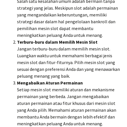
Salah satu kesalahan umum adalah bermain tanpa
strategi yang jelas. Meskipun slot adalah permainan
yang mengandalkan keberuntungan, memiliki
strategi dasar dalam hal pengelolaan bankroll dan
pemilihan mesin slot dapat membantu
meningkatkan peluang Anda untuk menang.
Terburu-buru dalam Memilih Mesin Slot
Jangan terburu-buru dalam memilih mesin slot.
Luangkan waktu untuk memahami berbagai jenis
mesin slot dan fitur-fiturnya. Pilih mesin slot yang
sesuai dengan preferensi Anda dan yang menawarkan
peluang menang yang baik.
Mengabaikan Aturan Permainan
Setiap mesin slot memiliki aturan dan mekanisme
permainan yang berbeda. Jangan mengabaikan
aturan permainan atau fitur khusus dari mesin slot
yang Anda pilih. Memahami aturan permainan akan
membantu Anda bermain dengan lebih efektif dan
meningkatkan peluang Anda untuk menang.