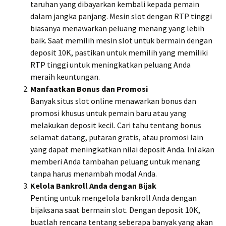
taruhan yang dibayarkan kembali kepada pemain
dalam jangka panjang. Mesin slot dengan RTP tinggi
biasanya menawarkan peluang menang yang lebih
baik. Saat memilih mesin slot untuk bermain dengan
deposit 10K, pastikan untuk memilih yang memiliki
RTP tinggi untuk meningkatkan peluang Anda
meraih keuntungan.
Manfaatkan Bonus dan Promosi
Banyak situs slot online menawarkan bonus dan
promosi khusus untuk pemain baru atau yang
melakukan deposit kecil. Cari tahu tentang bonus
selamat datang, putaran gratis, atau promosi lain
yang dapat meningkatkan nilai deposit Anda. Ini akan
memberi Anda tambahan peluang untuk menang
tanpa harus menambah modal Anda.
Kelola Bankroll Anda dengan Bijak
Penting untuk mengelola bankroll Anda dengan
bijaksana saat bermain slot. Dengan deposit 10K,
buatlah rencana tentang seberapa banyak yang akan