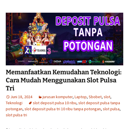
Memanfaatkan Kemudahan Teknologi:
Cara Mudah Menggunakan Slot Pulsa
Tri
Juni 18, 2024
jurusan komputer
,
Laptop
,
Sbobet
,
slot
,
Teknologi
slot deposit pulsa 10 ribu
,
slot deposit pulsa tanpa
potongan
,
slot deposit pulsa tri 10 ribu tanpa potongan
,
slot pulsa
,
slot pulsa tri