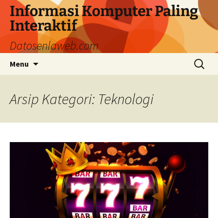
Langsung
Informasi Komputer Paling
ke
Interaktif
isi
Datosenlaweb.com
Cari
Menu
untuk:
Arsip Kategori: Teknologi