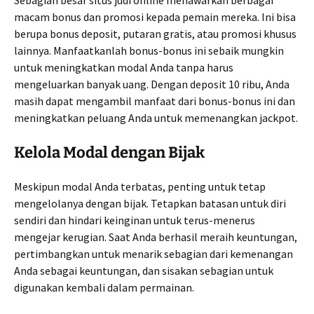
macam bonus dan promosi kepada pemain mereka. Ini bisa
berupa bonus deposit, putaran gratis, atau promosi khusus
lainnya. Manfaatkanlah bonus-bonus ini sebaik mungkin
untuk meningkatkan modal Anda tanpa harus
mengeluarkan banyak uang. Dengan deposit 10 ribu, Anda
masih dapat mengambil manfaat dari bonus-bonus ini dan
meningkatkan peluang Anda untuk memenangkan jackpot.
Kelola Modal dengan Bijak
Meskipun modal Anda terbatas, penting untuk tetap
mengelolanya dengan bijak. Tetapkan batasan untuk diri
sendiri dan hindari keinginan untuk terus-menerus
mengejar kerugian. Saat Anda berhasil meraih keuntungan,
pertimbangkan untuk menarik sebagian dari kemenangan
Anda sebagai keuntungan, dan sisakan sebagian untuk
digunakan kembali dalam permainan.