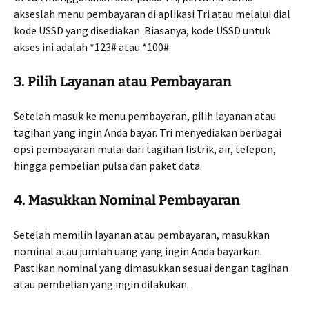
akseslah menu pembayaran di aplikasi Tri atau melalui dial
kode USSD yang disediakan. Biasanya, kode USSD untuk
akses ini adalah *123# atau *100#.
3. Pilih Layanan atau Pembayaran
Setelah masuk ke menu pembayaran, pilih layanan atau
tagihan yang ingin Anda bayar. Tri menyediakan berbagai
opsi pembayaran mulai dari tagihan listrik, air, telepon,
hingga pembelian pulsa dan paket data.
4. Masukkan Nominal Pembayaran
Setelah memilih layanan atau pembayaran, masukkan
nominal atau jumlah uang yang ingin Anda bayarkan.
Pastikan nominal yang dimasukkan sesuai dengan tagihan
atau pembelian yang ingin dilakukan.