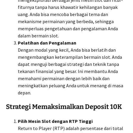
fiturnya tanpa harus khawatir kehilangan banyak
uang. Anda bisa mencoba berbagai tema dan
mekanisme permainan yang berbeda, sehingga
memperluas pengetahuan dan pengalaman Anda
dalam bermain slot.
Pelatihan dan Pengalaman
Dengan modal yang kecil, Anda bisa berlatih dan
mengembangkan keterampilan bermain slot. Anda
dapat menguji berbagai strategi dan teknik tanpa
tekanan finansial yang besar. Ini membantu Anda
memahami permainan dengan lebih baik dan
meningkatkan peluang Anda untuk menang di masa
depan.
Strategi Memaksimalkan Deposit 10K
Pilih Mesin Slot dengan RTP Tinggi
Return to Player (RTP) adalah persentase dari total