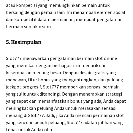
atau kompetisi yang memungkinkan pemain untuk
bersaing dengan pemain lain. Ini menambah elemen sosial
dan kompetitif dalam permainan, membuat pengalaman
bermain semakin seru.
5.
Kesimpulan
Slot777 menawarkan pengalaman bermain slot online
yang memikat dengan berbagai fitur menarik dan
kesempatan menang besar. Dengan desain grafis yang
menawan, fitur bonus yang menguntungkan, dan peluang
jackpot progresif, Slot777 memberikan sensasi bermain
yang sulit untuk ditandingi. Dengan menerapkan strategi
yang tepat dan memanfaatkan bonus yang ada, Anda dapat
meningkatkan peluang Anda untuk merasakan sensasi
menang di Slot777. Jadi, jika Anda mencari permainan slot
yang seru dan penuh peluang, Slot777 adalah pilihan yang
tepat untuk Anda coba.