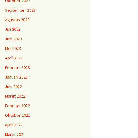
Oktober 2023
September 2023
Agustus 2023
Juli 2023
Juni 2023
Mei 2023
April 2023
Februari 2023
Januari 2023
Juni 2022
Maret 2022
Februari 2022
Oktober 2021
April 2021
Maret 2021