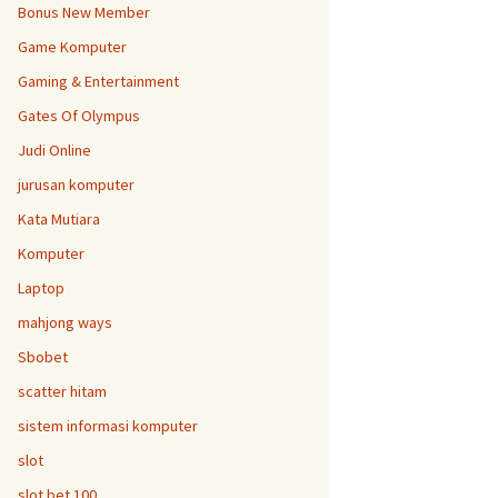
Bonus New Member
Game Komputer
Gaming & Entertainment
Gates Of Olympus
Judi Online
jurusan komputer
Kata Mutiara
Komputer
Laptop
mahjong ways
Sbobet
scatter hitam
sistem informasi komputer
slot
slot bet 100