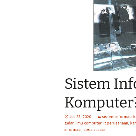
Sistem In
Komputer
Juli 23, 2020
sistem informasi 
gelar
,
ilmu komputer
,
it perusahaan
,
kar
informasi
,
spesialisasi