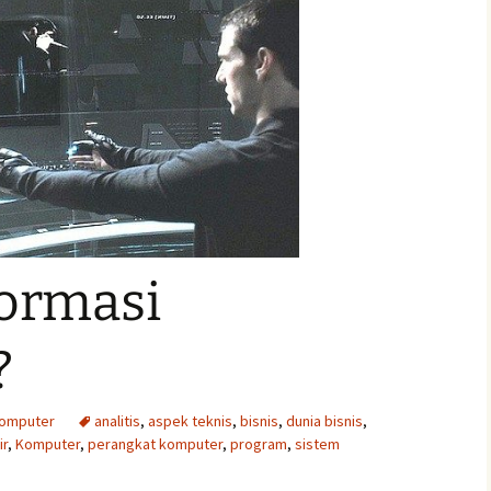
formasi
?
komputer
analitis
,
aspek teknis
,
bisnis
,
dunia bisnis
,
ir
,
Komputer
,
perangkat komputer
,
program
,
sistem