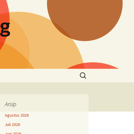
ng
Cari
untuk:
Arsip
Agustus 2026
Juli 2026
Juni 2026