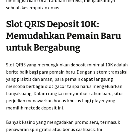
meningkatkan total taruhan mereka, menjadikannya
sebuah kesempatan emas.
Slot QRIS Deposit 10K:
Memudahkan Pemain Baru
untuk Bergabung
Slot QRIS yang memungkinkan deposit minimal 10K adalah
berita baik bagi para pemain baru. Dengan sistem transaksi
yang praktis dan aman, para pemain dapat langsung
mencoba berbagai slot gacor tanpa harus mengeluarkan
banyak uang. Dalam rangka menyambut tahun baru, situs
perjudian menawarkan bonus khusus bagi player yang
memilih metode deposit ini.
Banyak kasino yang mengadakan promo seru, termasuk
penawaran spin gratis atau bonus cashback. Ini