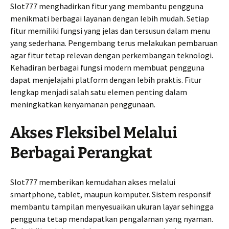
Slot777 menghadirkan fitur yang membantu pengguna
menikmati berbagai layanan dengan lebih mudah. Setiap
fitur memiliki fungsi yang jelas dan tersusun dalam menu
yang sederhana. Pengembang terus melakukan pembaruan
agar fitur tetap relevan dengan perkembangan teknologi.
Kehadiran berbagai fungsi modern membuat pengguna
dapat menjelajahi platform dengan lebih praktis. Fitur
lengkap menjadi salah satu elemen penting dalam
meningkatkan kenyamanan penggunaan.
Akses Fleksibel Melalui
Berbagai Perangkat
Slot777 memberikan kemudahan akses melalui
smartphone, tablet, maupun komputer. Sistem responsif
membantu tampilan menyesuaikan ukuran layar sehingga
pengguna tetap mendapatkan pengalaman yang nyaman.