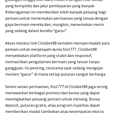
yang kompleks dan jalur pembayaran yang banyak.
Keberagaman ini memberikan lebih banyak peluang bagi
pemain untuk menemukan permainan yang sesuai dengan
gaya bermain mereka dan, mungkin, menemukan mesin
yang sedang dalam kondisi “gacor”.
Akses melalui link Clickbet88 semakin mempermudah para
pemain untuk menjelajahi dunia Slot777. Clickbet88
menyediakan platform yang stabil dan responsif,
memastikan pengalaman bermain yang lancar tanpa
gangguan. Ini penting, terutama saat sedang mengejar
momen “gacor” di mana setiap putaran sangat berharga.
Selain variasi permainan, Slot777 di Clickbet88 juga sering
menawarkan berbagai promosi dan bonus yang dapat
meningkatkan peluang pemain untuk menang. Bonus
deposit, putaran gratis, atau program loyalitas dapat
memberikan modal tambahan atau kesempatan ekstra