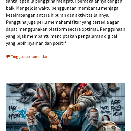
santai apabila pengguna mengatur pemakaiannya dengan
baik. Mengelola waktu penggunaan membantu menjaga
keseimbangan antara hiburan dan aktivitas lainnya.
Pengguna juga perlu memahami fitur yang tersedia agar
dapat menggunakan platform secara optimal. Penggunaan
yang bijak membantu menciptakan pengalaman digital
yang lebih nyaman dan positif.
Tinggalkan komentar