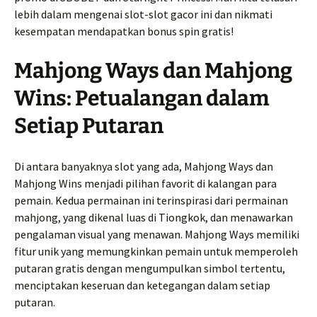
lebih dalam mengenai slot-slot gacor ini dan nikmati
kesempatan mendapatkan bonus spin gratis!
Mahjong Ways dan Mahjong
Wins: Petualangan dalam
Setiap Putaran
Di antara banyaknya slot yang ada, Mahjong Ways dan
Mahjong Wins menjadi pilihan favorit di kalangan para
pemain. Kedua permainan ini terinspirasi dari permainan
mahjong, yang dikenal luas di Tiongkok, dan menawarkan
pengalaman visual yang menawan. Mahjong Ways memiliki
fitur unik yang memungkinkan pemain untuk memperoleh
putaran gratis dengan mengumpulkan simbol tertentu,
menciptakan keseruan dan ketegangan dalam setiap
putaran.