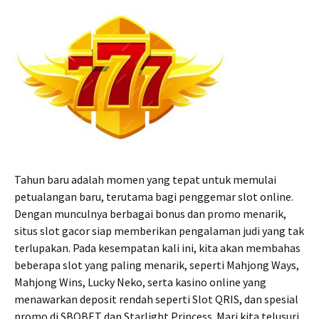
Tahun baru adalah momen yang tepat untuk memulai
petualangan baru, terutama bagi penggemar slot online.
Dengan munculnya berbagai bonus dan promo menarik,
situs slot gacor siap memberikan pengalaman judi yang tak
terlupakan. Pada kesempatan kali ini, kita akan membahas
beberapa slot yang paling menarik, seperti Mahjong Ways,
Mahjong Wins, Lucky Neko, serta kasino online yang
menawarkan deposit rendah seperti Slot QRIS, dan spesial
promo di SBOBET dan Starlight Princess. Mari kita telusuri