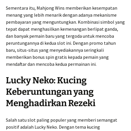
Sementara itu, Mahjong Wins memberikan kesempatan
menang yang lebih menarik dengan adanya mekanisme
pembayaran yang menguntungkan. Kombinasi simbol yang
tepat dapat menghasilkan kemenangan berlipat ganda,
dan banyak pemain baru yang tergoda untuk mencoba
peruntungannya di kedua slot ini. Dengan promo tahun
baru, situs-situs yang menyediakannya seringkali
memberikan bonus spin gratis kepada pemain yang
mendaftar dan mencoba kedua permainan ini.
Lucky Neko: Kucing
Keberuntungan yang
Menghadirkan Rezeki
Salah satu slot paling populer yang memberi semangat
positif adalah Lucky Neko. Dengan tema kucing