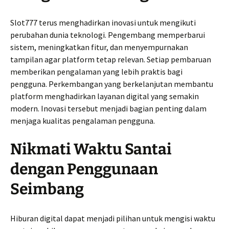
Slot777 terus menghadirkan inovasi untuk mengikuti
perubahan dunia teknologi. Pengembang memperbarui
sistem, meningkatkan fitur, dan menyempurnakan
tampilan agar platform tetap relevan. Setiap pembaruan
memberikan pengalaman yang lebih praktis bagi
pengguna. Perkembangan yang berkelanjutan membantu
platform menghadirkan layanan digital yang semakin
modern. Inovasi tersebut menjadi bagian penting dalam
menjaga kualitas pengalaman pengguna.
Nikmati Waktu Santai
dengan Penggunaan
Seimbang
Hiburan digital dapat menjadi pilihan untuk mengisi waktu