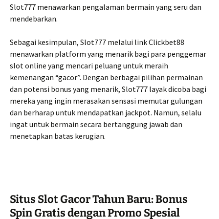
Slot777 menawarkan pengalaman bermain yang seru dan
mendebarkan.
Sebagai kesimpulan, Slot777 melalui link Clickbet88
menawarkan platform yang menarik bagi para penggemar
slot online yang mencari peluang untuk meraih
kemenangan “gacor”. Dengan berbagai pilihan permainan
dan potensi bonus yang menarik, Slot777 layak dicoba bagi
mereka yang ingin merasakan sensasi memutar gulungan
dan berharap untuk mendapatkan jackpot. Namun, selalu
ingat untuk bermain secara bertanggung jawab dan
menetapkan batas kerugian.
Situs Slot Gacor Tahun Baru: Bonus
Spin Gratis dengan Promo Spesial