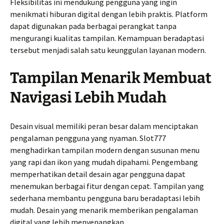
Fleksibilitas ini mendukung pengguna yang ingin
menikmati hiburan digital dengan lebih praktis. Platform
dapat digunakan pada berbagai perangkat tanpa
mengurangi kualitas tampilan. Kemampuan beradaptasi
tersebut menjadi salah satu keunggulan layanan modern.
Tampilan Menarik Membuat
Navigasi Lebih Mudah
Desain visual memiliki peran besar dalam menciptakan
pengalaman pengguna yang nyaman. Slot777
menghadirkan tampilan modern dengan susunan menu
yang rapi dan ikon yang mudah dipahami. Pengembang
memperhatikan detail desain agar pengguna dapat
menemukan berbagai fitur dengan cepat. Tampilan yang
sederhana membantu pengguna baru beradaptasi lebih
mudah. Desain yang menarik memberikan pengalaman
digital yang lebih menyenangkan.