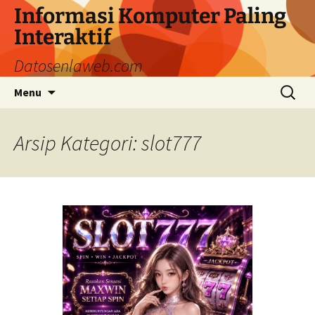
Langsung
Informasi Komputer Paling
ke
Interaktif
isi
Datosenlaweb.com
Cari
Menu
untuk:
Arsip Kategori: slot777