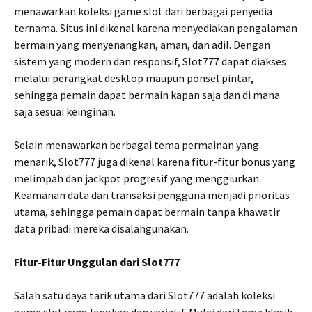
menawarkan koleksi game slot dari berbagai penyedia
ternama. Situs ini dikenal karena menyediakan pengalaman
bermain yang menyenangkan, aman, dan adil. Dengan
sistem yang modern dan responsif, Slot777 dapat diakses
melalui perangkat desktop maupun ponsel pintar,
sehingga pemain dapat bermain kapan saja dan di mana
saja sesuai keinginan.
Selain menawarkan berbagai tema permainan yang
menarik, Slot777 juga dikenal karena fitur-fitur bonus yang
melimpah dan jackpot progresif yang menggiurkan.
Keamanan data dan transaksi pengguna menjadi prioritas
utama, sehingga pemain dapat bermain tanpa khawatir
data pribadi mereka disalahgunakan.
Fitur-Fitur Unggulan dari Slot777
Salah satu daya tarik utama dari Slot777 adalah koleksi