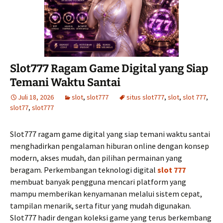
Slot777 Ragam Game Digital yang Siap
Temani Waktu Santai
Juli 18, 2026
slot
,
slot777
situs slot777
,
slot
,
slot 777
,
slot77
,
slot777
Slot777 ragam game digital yang siap temani waktu santai
menghadirkan pengalaman hiburan online dengan konsep
modern, akses mudah, dan pilihan permainan yang
beragam. Perkembangan teknologi digital
slot 777
membuat banyak pengguna mencari platform yang
mampu memberikan kenyamanan melalui sistem cepat,
tampilan menarik, serta fitur yang mudah digunakan.
Slot777 hadir dengan koleksi game yang terus berkembang