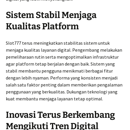
Sistem Stabil Menjaga
Kualitas Platform
Slot777 terus meningkatkan stabilitas sistem untuk
menjaga kualitas layanan digital. Pengembang melakukan
pemeliharaan rutin serta mengoptimalkan infrastruktur
agar platform tetap berjalan dengan baik. Sistem yang
stabil membantu pengguna menikmati berbagai fitur
dengan lebih nyaman. Performa yang konsisten menjadi
salah satu faktor penting dalam memberikan pengalaman
penggunaan yang berkualitas. Dukungan teknologi yang
kuat membantu menjaga layanan tetap optimal.
Inovasi Terus Berkembang
Mengikuti Tren Digital