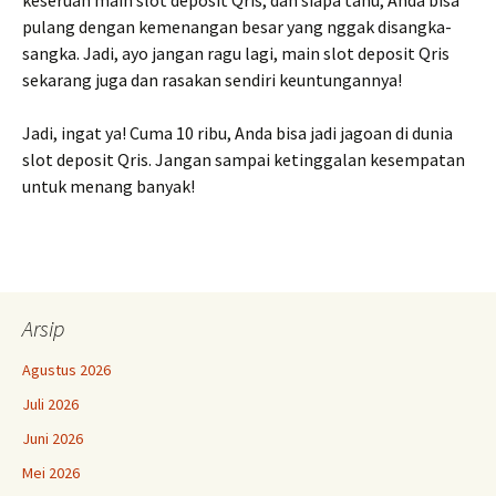
keseruan main slot deposit Qris, dan siapa tahu, Anda bisa
pulang dengan kemenangan besar yang nggak disangka-
sangka. Jadi, ayo jangan ragu lagi, main slot deposit Qris
sekarang juga dan rasakan sendiri keuntungannya!
Jadi, ingat ya! Cuma 10 ribu, Anda bisa jadi jagoan di dunia
slot deposit Qris. Jangan sampai ketinggalan kesempatan
untuk menang banyak!
Arsip
Agustus 2026
Juli 2026
Juni 2026
Mei 2026