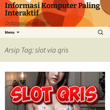
Langsung
Informasi Komputer Paling
ke
Interaktif
isi
Datosenlaweb.com
Cari
Menu
untuk:
Arsip Tag: slot via qris