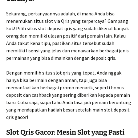
Sekarang, pertanyaannya adalah, di mana Anda bisa
menemukan situs slot via Qris yang terpercaya? Gampang
kok! Pilih situs slot deposit qris yang sudah dikenal banyak
orang dan memiliki ulasan positif dari pemain lain. Kalau
Anda takut kena tipu, pastikan situs tersebut sudah
memiliki lisensi yang jelas dan menawarkan berbagai jenis
permainan yang bisa dimainkan dengan deposit qris.
Dengan memilih situs slot qris yang tepat, Anda nggak
hanya bisa bermain dengan aman, tapi juga bisa
memanfaatkan berbagai promo menarik, seperti bonus
deposit dan cashback yang sering diberikan kepada pemain
baru. Coba saja, siapa tahu Anda bisa jadi pemain beruntung
yang mendapatkan hadiah besar setelah main slot deposit
qris gacor!
Slot Qris Gacor: Mesin Slot yang Pasti