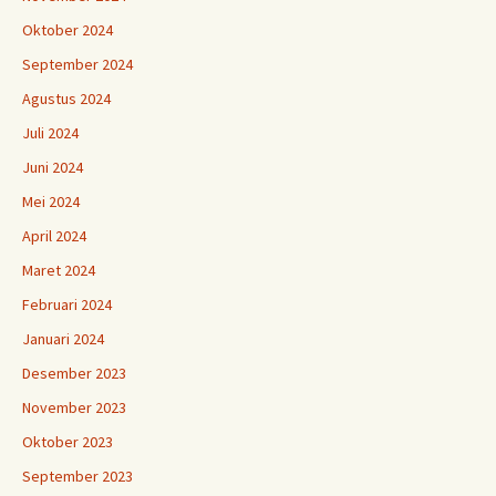
Oktober 2024
September 2024
Agustus 2024
Juli 2024
Juni 2024
Mei 2024
April 2024
Maret 2024
Februari 2024
Januari 2024
Desember 2023
November 2023
Oktober 2023
September 2023