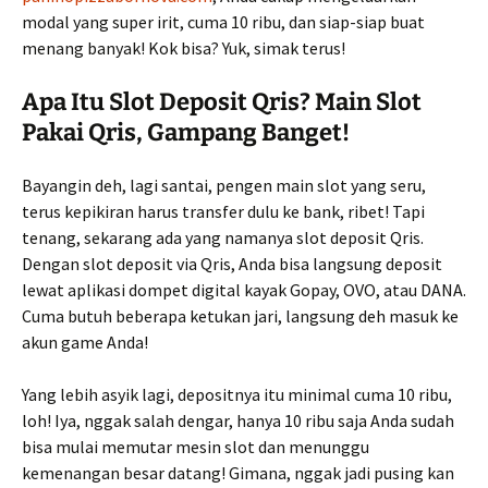
modal yang super irit, cuma 10 ribu, dan siap-siap buat
menang banyak! Kok bisa? Yuk, simak terus!
Apa Itu Slot Deposit Qris? Main Slot
Pakai Qris, Gampang Banget!
Bayangin deh, lagi santai, pengen main slot yang seru,
terus kepikiran harus transfer dulu ke bank, ribet! Tapi
tenang, sekarang ada yang namanya slot deposit Qris.
Dengan slot deposit via Qris, Anda bisa langsung deposit
lewat aplikasi dompet digital kayak Gopay, OVO, atau DANA.
Cuma butuh beberapa ketukan jari, langsung deh masuk ke
akun game Anda!
Yang lebih asyik lagi, depositnya itu minimal cuma 10 ribu,
loh! Iya, nggak salah dengar, hanya 10 ribu saja Anda sudah
bisa mulai memutar mesin slot dan menunggu
kemenangan besar datang! Gimana, nggak jadi pusing kan