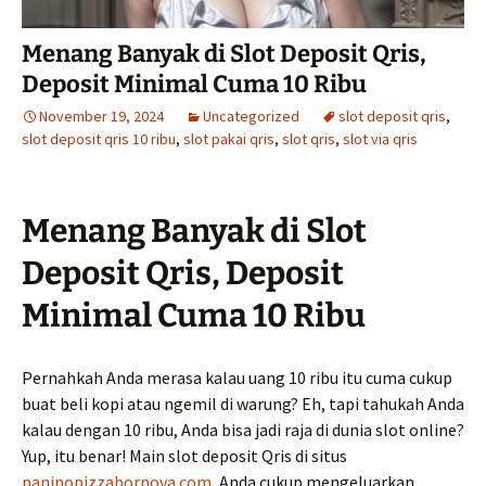
Menang Banyak di Slot Deposit Qris,
Deposit Minimal Cuma 10 Ribu
November 19, 2024
Uncategorized
slot deposit qris
,
slot deposit qris 10 ribu
,
slot pakai qris
,
slot qris
,
slot via qris
Menang Banyak di Slot
Deposit Qris, Deposit
Minimal Cuma 10 Ribu
Pernahkah Anda merasa kalau uang 10 ribu itu cuma cukup
buat beli kopi atau ngemil di warung? Eh, tapi tahukah Anda
kalau dengan 10 ribu, Anda bisa jadi raja di dunia slot online?
Yup, itu benar! Main slot deposit Qris di situs
paninopizzabornova.com
, Anda cukup mengeluarkan