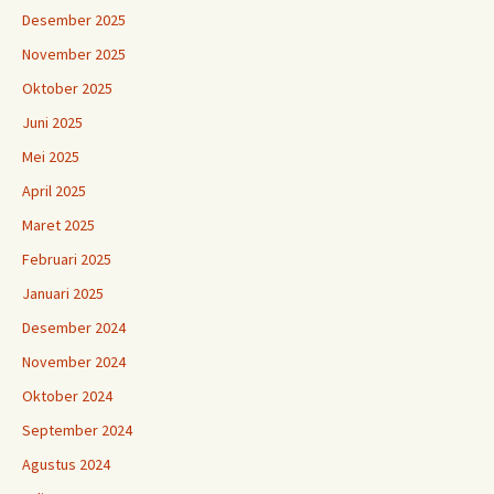
Desember 2025
November 2025
Oktober 2025
Juni 2025
Mei 2025
April 2025
Maret 2025
Februari 2025
Januari 2025
Desember 2024
November 2024
Oktober 2024
September 2024
Agustus 2024