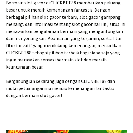
Bermain slot gacor di CLICKBET88 memberikan peluang
besar untuk meraih kemenangan fantastis. Dengan
berbagai pilihan slot gacor terbaru, slot gacor gampang
menang, dan informasi tentang slot gacor hari ini, situs ini
menawarkan pengalaman bermain yang menguntungkan
dan menyenangkan. Keamanan yang terjamin, serta fitur-
fitur inovatif yang mendukung kemenangan, menjadikan
CLICKBET88 sebagai pilihan terbaik bagi siapa saja yang
ingin merasakan sensasi bermain slot dan meraih
keuntungan besar.
Bergabunglah sekarang juga dengan CLICKBET88 dan
mulai petualanganmu menuju kemenangan fantastis
dengan bermain slot gacor!