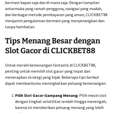
bermain kapan saja dan di mana saja. Dengan tampilan
antarmuka yang ramah pengguna, navigasi yang mudah,
dan berbagai metode pembayaran yang aman, CLICKBET88
menjamin pengalaman bermain yang menyenangkan dan
tanpa hambatan.
Tips Menang Besar dengan
Slot Gacor di CLICKBET88
Untuk meraih kemenangan fantastis di CLICKBET88,
penting untuk memilih slot gacor yang tepat dan
menerapkan strategi yang bijak. Beberapa tips berikut
dapat membantumu meningkatkan peluang kemenangan:
Pilih Slot Gacor Gampang Menang
: Pilih mesin slot
dengan tingkat volatilitas rendah hingga menengah,
karena ini memberikan peluang menang yang lebih