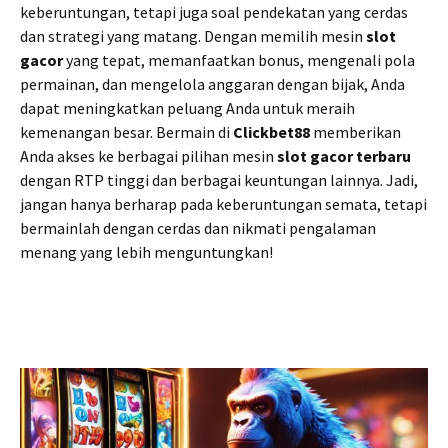
keberuntungan, tetapi juga soal pendekatan yang cerdas
dan strategi yang matang. Dengan memilih mesin
slot
gacor
yang tepat, memanfaatkan bonus, mengenali pola
permainan, dan mengelola anggaran dengan bijak, Anda
dapat meningkatkan peluang Anda untuk meraih
kemenangan besar. Bermain di
Clickbet88
memberikan
Anda akses ke berbagai pilihan mesin
slot gacor terbaru
dengan RTP tinggi dan berbagai keuntungan lainnya. Jadi,
jangan hanya berharap pada keberuntungan semata, tetapi
bermainlah dengan cerdas dan nikmati pengalaman
menang yang lebih menguntungkan!