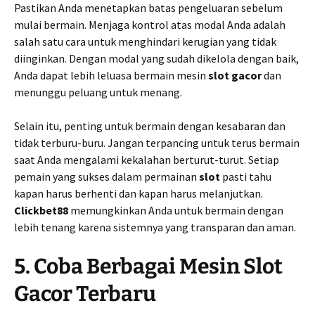
Pastikan Anda menetapkan batas pengeluaran sebelum
mulai bermain. Menjaga kontrol atas modal Anda adalah
salah satu cara untuk menghindari kerugian yang tidak
diinginkan. Dengan modal yang sudah dikelola dengan baik,
Anda dapat lebih leluasa bermain mesin
slot gacor
dan
menunggu peluang untuk menang.
Selain itu, penting untuk bermain dengan kesabaran dan
tidak terburu-buru. Jangan terpancing untuk terus bermain
saat Anda mengalami kekalahan berturut-turut. Setiap
pemain yang sukses dalam permainan
slot
pasti tahu
kapan harus berhenti dan kapan harus melanjutkan.
Clickbet88
memungkinkan Anda untuk bermain dengan
lebih tenang karena sistemnya yang transparan dan aman.
5.
Coba Berbagai Mesin Slot
Gacor Terbaru