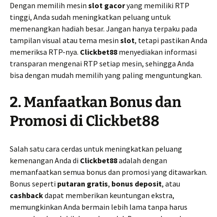
Dengan memilih mesin
slot gacor
yang memiliki RTP
tinggi, Anda sudah meningkatkan peluang untuk
memenangkan hadiah besar. Jangan hanya terpaku pada
tampilan visual atau tema mesin
slot
, tetapi pastikan Anda
memeriksa RTP-nya.
Clickbet88
menyediakan informasi
transparan mengenai RTP setiap mesin, sehingga Anda
bisa dengan mudah memilih yang paling menguntungkan.
2.
Manfaatkan Bonus dan
Promosi di Clickbet88
Salah satu cara cerdas untuk meningkatkan peluang
kemenangan Anda di
Clickbet88
adalah dengan
memanfaatkan semua bonus dan promosi yang ditawarkan.
Bonus seperti
putaran gratis
,
bonus deposit
, atau
cashback
dapat memberikan keuntungan ekstra,
memungkinkan Anda bermain lebih lama tanpa harus