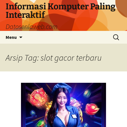
Langsung
Informasi Komputer Paling
ke
Interaktif
isi
Datosenlaweb.com
Cari
Menu
untuk:
Arsip Tag: slot gacor terbaru