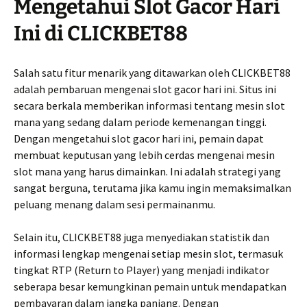
Mengetahui Slot Gacor Hari
Ini di CLICKBET88
Salah satu fitur menarik yang ditawarkan oleh CLICKBET88
adalah pembaruan mengenai slot gacor hari ini. Situs ini
secara berkala memberikan informasi tentang mesin slot
mana yang sedang dalam periode kemenangan tinggi.
Dengan mengetahui slot gacor hari ini, pemain dapat
membuat keputusan yang lebih cerdas mengenai mesin
slot mana yang harus dimainkan. Ini adalah strategi yang
sangat berguna, terutama jika kamu ingin memaksimalkan
peluang menang dalam sesi permainanmu.
Selain itu, CLICKBET88 juga menyediakan statistik dan
informasi lengkap mengenai setiap mesin slot, termasuk
tingkat RTP (Return to Player) yang menjadi indikator
seberapa besar kemungkinan pemain untuk mendapatkan
pembayaran dalam jangka panjang. Dengan