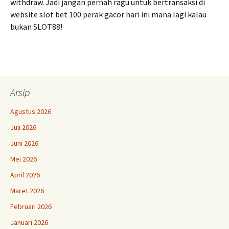
withdraw. Jadi jangan pernah ragu untuk bertransaksi di
website slot bet 100 perak gacor hari ini mana lagi kalau
bukan SLOT88!
Arsip
Agustus 2026
Juli 2026
Juni 2026
Mei 2026
April 2026
Maret 2026
Februari 2026
Januari 2026