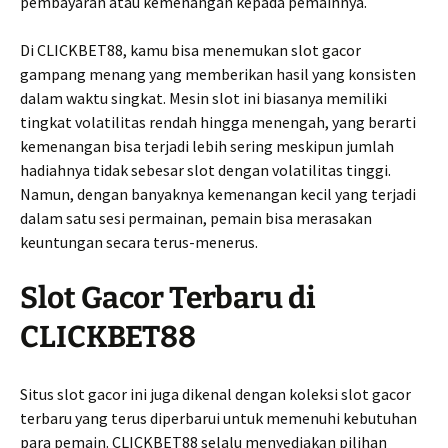
pembayaran atau kemenangan kepada pemainnya.
Di CLICKBET88, kamu bisa menemukan slot gacor
gampang menang yang memberikan hasil yang konsisten
dalam waktu singkat. Mesin slot ini biasanya memiliki
tingkat volatilitas rendah hingga menengah, yang berarti
kemenangan bisa terjadi lebih sering meskipun jumlah
hadiahnya tidak sebesar slot dengan volatilitas tinggi.
Namun, dengan banyaknya kemenangan kecil yang terjadi
dalam satu sesi permainan, pemain bisa merasakan
keuntungan secara terus-menerus.
Slot Gacor Terbaru di
CLICKBET88
Situs slot gacor ini juga dikenal dengan koleksi slot gacor
terbaru yang terus diperbarui untuk memenuhi kebutuhan
para pemain. CLICKBET88 selalu menyediakan pilihan