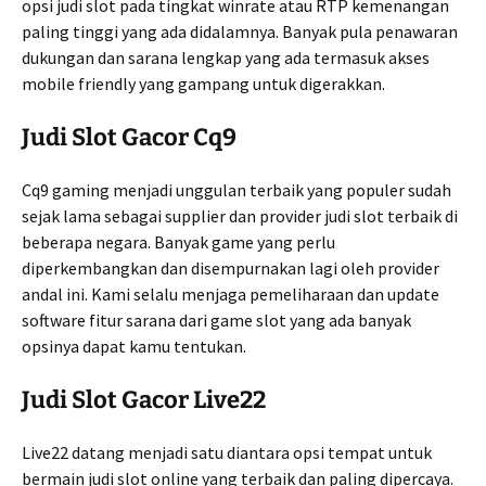
opsi judi slot pada tingkat winrate atau RTP kemenangan
paling tinggi yang ada didalamnya. Banyak pula penawaran
dukungan dan sarana lengkap yang ada termasuk akses
mobile friendly yang gampang untuk digerakkan.
Judi Slot Gacor Cq9
Cq9 gaming menjadi unggulan terbaik yang populer sudah
sejak lama sebagai supplier dan provider judi slot terbaik di
beberapa negara. Banyak game yang perlu
diperkembangkan dan disempurnakan lagi oleh provider
andal ini. Kami selalu menjaga pemeliharaan dan update
software fitur sarana dari game slot yang ada banyak
opsinya dapat kamu tentukan.
Judi Slot Gacor Live22
Live22 datang menjadi satu diantara opsi tempat untuk
bermain judi slot online yang terbaik dan paling dipercaya.