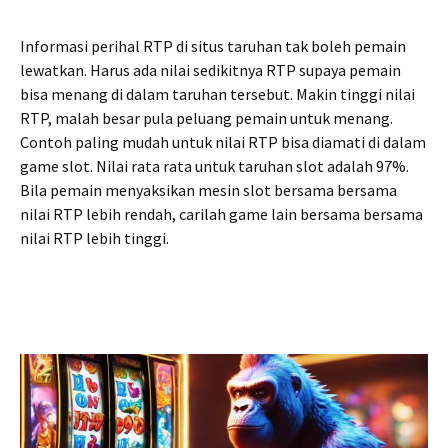
Informasi perihal RTP di situs taruhan tak boleh pemain
lewatkan. Harus ada nilai sedikitnya RTP supaya pemain
bisa menang di dalam taruhan tersebut. Makin tinggi nilai
RTP, malah besar pula peluang pemain untuk menang.
Contoh paling mudah untuk nilai RTP bisa diamati di dalam
game slot. Nilai rata rata untuk taruhan slot adalah 97%.
Bila pemain menyaksikan mesin slot bersama bersama
nilai RTP lebih rendah, carilah game lain bersama bersama
nilai RTP lebih tinggi.