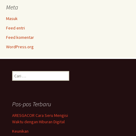
Meta
Masuk
Feed entri
Feed komentar
WordPress.org
C
a
r
i
u
Pos-pos Terbaru
n
t
ARESGACOR Cara Seru Mengisi
u
Waktu dengan Hiburan Digital
k
:
Keunikan