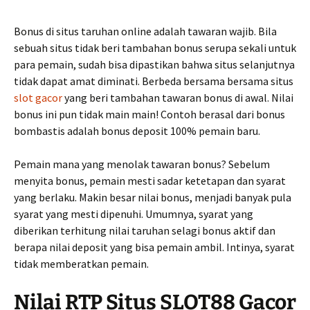
Bonus di situs taruhan online adalah tawaran wajib. Bila
sebuah situs tidak beri tambahan bonus serupa sekali untuk
para pemain, sudah bisa dipastikan bahwa situs selanjutnya
tidak dapat amat diminati. Berbeda bersama bersama situs
slot gacor
yang beri tambahan tawaran bonus di awal. Nilai
bonus ini pun tidak main main! Contoh berasal dari bonus
bombastis adalah bonus deposit 100% pemain baru.
Pemain mana yang menolak tawaran bonus? Sebelum
menyita bonus, pemain mesti sadar ketetapan dan syarat
yang berlaku. Makin besar nilai bonus, menjadi banyak pula
syarat yang mesti dipenuhi. Umumnya, syarat yang
diberikan terhitung nilai taruhan selagi bonus aktif dan
berapa nilai deposit yang bisa pemain ambil. Intinya, syarat
tidak memberatkan pemain.
Nilai RTP Situs SLOT88 Gacor