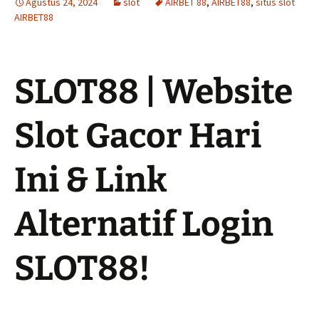
Agustus 24, 2024
slot
AIRBET 88
,
AIRBET88
,
situs slot
AIRBET88
SLOT88 | Website
Slot Gacor Hari
Ini & Link
Alternatif Login
SLOT88!