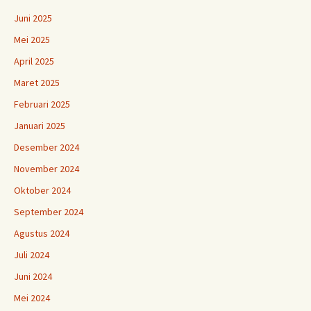
Juni 2025
Mei 2025
April 2025
Maret 2025
Februari 2025
Januari 2025
Desember 2024
November 2024
Oktober 2024
September 2024
Agustus 2024
Juli 2024
Juni 2024
Mei 2024