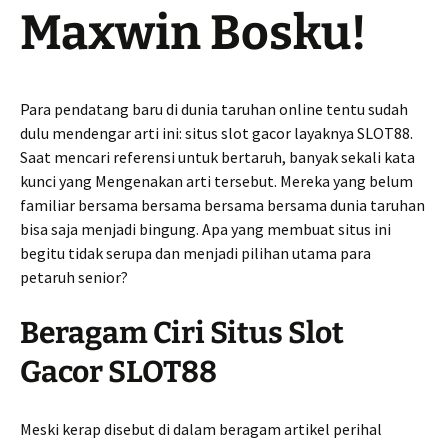
Maxwin Bosku!
Para pendatang baru di dunia taruhan online tentu sudah
dulu mendengar arti ini: situs slot gacor layaknya SLOT88.
Saat mencari referensi untuk bertaruh, banyak sekali kata
kunci yang Mengenakan arti tersebut. Mereka yang belum
familiar bersama bersama bersama bersama dunia taruhan
bisa saja menjadi bingung. Apa yang membuat situs ini
begitu tidak serupa dan menjadi pilihan utama para
petaruh senior?
Beragam Ciri Situs Slot
Gacor SLOT88
Meski kerap disebut di dalam beragam artikel perihal