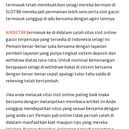
termasuk telah membuktikan selagi mereka bermain di
SLOT88 mereka jadi permainan lebih seru serta slot gacor
termasuk sanggup di adu bersama dengan agen lainnya.
AIRBET88
termasuk ke di didalam salah situs slot online
gacor terpercaya yang tersedia di Indonesia selagi ini.
Pemain benar-benar suka bersama dengan layanan
pembeli layanan yang punya tingkat sistem deposit dan
withdraw diatas rata-rata. Untuk nominal kemenangan
berapapun selagi di withdraw bakal di sistem bersama
dengan benar-benar cepat apalagi tahu-tahu saldo di
rekening telah bertambah.
Jika anda melacak situs slot online paling baik maka
bersama dengan melanjutkan membaca artikel ini Anda
sanggup mendapatkan situs yang sesuai bersama dengan
yang anda cari. Pemain judi online tidak pernah salah di
didalam manfaatkan kiat maupun tips yang mereka
lakukan. Karena dasarnya, kalangan penjudi senantiasa