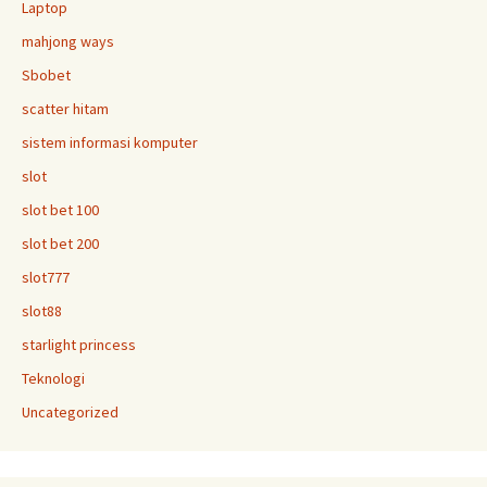
Laptop
mahjong ways
Sbobet
scatter hitam
sistem informasi komputer
slot
slot bet 100
slot bet 200
slot777
slot88
starlight princess
Teknologi
Uncategorized