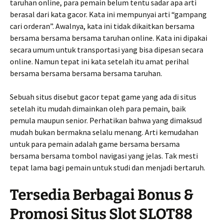
taruhan online, para pemain belum tentu sadar apa arti
berasal dari kata gacor. Kata ini mempunyai arti “gampang
cari orderan”. Awalnya, kata ini tidak dikaitkan bersama
bersama bersama bersama taruhan online. Kata ini dipakai
secara umum untuk transportasi yang bisa dipesan secara
online. Namun tepat ini kata setelah itu amat perihal
bersama bersama bersama bersama taruhan.
Sebuah situs disebut gacor tepat game yang ada di situs
setelah itu mudah dimainkan oleh para pemain, baik
pemula maupun senior. Perhatikan bahwa yang dimaksud
mudah bukan bermakna selalu menang. Arti kemudahan
untuk para pemain adalah game bersama bersama
bersama bersama tombol navigasi yang jelas. Tak mesti
tepat lama bagi pemain untuk studi dan menjadi bertaruh.
Tersedia Berbagai Bonus &
Promosi Situs Slot SLOT88