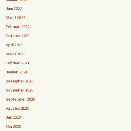
Juni 2022
Maret 2022
Februari 2022
Oktober 2021
April 2021
Maret 2021
Februari 2021
Januari 2021
Desember 2020
November 2020
September 2020
Agustus 2020
Juli 2020
Mei 2020