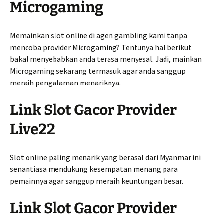
Microgaming
Memainkan slot online di agen gambling kami tanpa
mencoba provider Microgaming? Tentunya hal berikut
bakal menyebabkan anda terasa menyesal. Jadi, mainkan
Microgaming sekarang termasuk agar anda sanggup
meraih pengalaman menariknya.
Link Slot Gacor Provider
Live22
Slot online paling menarik yang berasal dari Myanmar ini
senantiasa mendukung kesempatan menang para
pemainnya agar sanggup meraih keuntungan besar.
Link Slot Gacor Provider