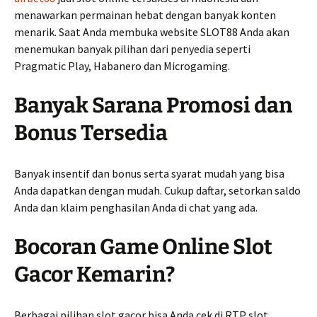
menawarkan permainan hebat dengan banyak konten
menarik. Saat Anda membuka website SLOT88 Anda akan
menemukan banyak pilihan dari penyedia seperti
Pragmatic Play, Habanero dan Microgaming.
Banyak Sarana Promosi dan
Bonus Tersedia
Banyak insentif dan bonus serta syarat mudah yang bisa
Anda dapatkan dengan mudah. Cukup daftar, setorkan saldo
Anda dan klaim penghasilan Anda di chat yang ada.
Bocoran Game Online Slot
Gacor Kemarin?
Berbagai pilihan slot gacor bisa Anda cek di RTP slot