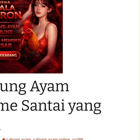
bung Ayam
me Santai yang
u
sabung ayam
,
sabung ayam online
,
sv388