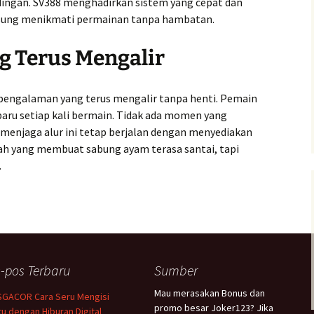
ingan. SV388 menghadirkan sistem yang cepat dan
ngsung menikmati permainan tanpa hambatan.
 Terus Mengalir
engalaman yang terus mengalir tanpa henti. Pemain
ru setiap kali bermain. Tidak ada momen yang
 menjaga alur ini tetap berjalan dengan menyediakan
lah yang membuat sabung ayam terasa santai, tapi
.
-pos Terbaru
Sumber
Mau merasakan Bonus dan
GACOR Cara Seru Mengisi
promo besar Joker123? Jika
u dengan Hiburan Digital