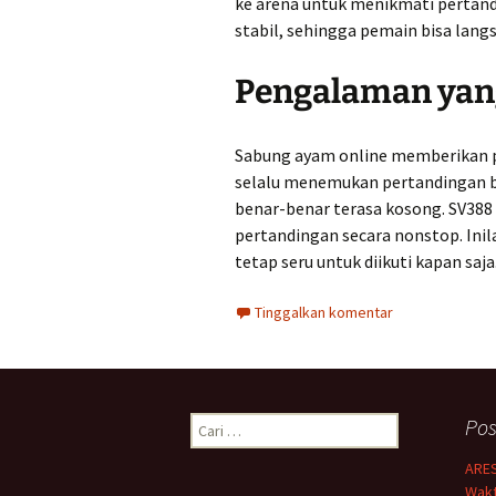
ke arena untuk menikmati pertand
stabil, sehingga pemain bisa la
Pengalaman yang
Sabung ayam online memberikan p
selalu menemukan pertandingan ba
benar-benar terasa kosong. SV388
pertandingan secara nonstop. Ini
tetap seru untuk diikuti kapan saja
Tinggalkan komentar
C
Pos
a
ARES
r
Wakt
i