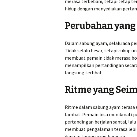
merasa terbebani, tetapi tetap ter
hidup dengan menyediakan pertan
Perubahan yang 
Dalam sabung ayam, selalu ada p
Tidak selalu besar, tetapi cukup 
membuat pemain tidak merasa bosan
menampilkan pertandingan secara 
langsung terlihat.
Ritme yang Sei
Ritme dalam sabung ayam terasa se
lambat. Pemain bisa menikmati p
pertandingan berjalan santai, lalu
membuat pengalaman terasa lebih
dengan tempo yang beragam.