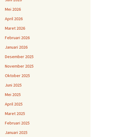
Mei 2026
April 2026
Maret 2026
Februari 2026
Januari 2026
Desember 2025
November 2025
Oktober 2025
Juni 2025
Mei 2025
April 2025
Maret 2025
Februari 2025
Januari 2025