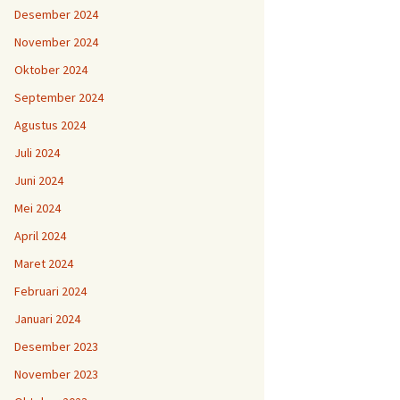
Desember 2024
November 2024
Oktober 2024
September 2024
Agustus 2024
Juli 2024
Juni 2024
Mei 2024
April 2024
Maret 2024
Februari 2024
Januari 2024
Desember 2023
November 2023