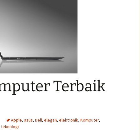
mputer Terbaik
Apple
,
asus
,
Dell
,
elegan
,
elektronik
,
Komputer
,
,
teknologi