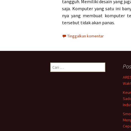
tangguh. Memiliki desain yang jug
saja. Komputer yang satu ini ba
nya yang membuat komputer te
tersebut tidak akan panas.
Tinggalkan komentar
Cari
Pos
untuk:
ARES
Wakt
Keun
Sad
Indus
Smo
Men
Cepa