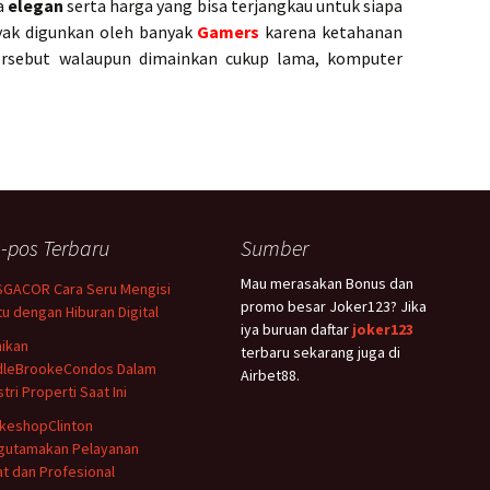
a
elegan
serta harga yang bisa terjangkau untuk siapa
nyak digunkan oleh banyak
Gamers
karena ketahanan
rsebut walaupun dimainkan cukup lama, komputer
-pos Terbaru
Sumber
Mau merasakan Bonus dan
GACOR Cara Seru Mengisi
promo besar Joker123? Jika
u dengan Hiburan Digital
iya buruan daftar
joker123
ikan
terbaru sekarang juga di
dleBrookeCondos Dalam
Airbet88.
tri Properti Saat Ini
keshopClinton
gutamakan Pelayanan
t dan Profesional