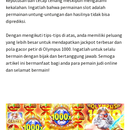
keputusan dan tetap tenang meskipun mengalami
kekalahan. Ingatlah bahwa permainan slot adalah
permainan untung-untungan dan hasilnya tidak bisa
diprediksi.
Dengan mengikuti tips-tips di atas, anda memiliki peluang
yang lebih besar untuk mendapatkan jackpot terbesar dan
pola gacor petir di Olympus 1000. Ingatlah untuk selalu
bermain dengan bijak dan bertanggung jawab. Semoga
artikel ini bermanfaat bagi anda para pemain judi online
dan selamat bermain!