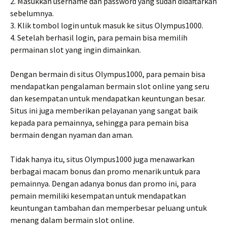
2. Masukkan username dan password yang sudah didaftarkan
sebelumnya.
3. Klik tombol login untuk masuk ke situs Olympus1000.
4. Setelah berhasil login, para pemain bisa memilih
permainan slot yang ingin dimainkan.
Dengan bermain di situs Olympus1000, para pemain bisa
mendapatkan pengalaman bermain slot online yang seru
dan kesempatan untuk mendapatkan keuntungan besar.
Situs ini juga memberikan pelayanan yang sangat baik
kepada para pemainnya, sehingga para pemain bisa
bermain dengan nyaman dan aman.
Tidak hanya itu, situs Olympus1000 juga menawarkan
berbagai macam bonus dan promo menarik untuk para
pemainnya. Dengan adanya bonus dan promo ini, para
pemain memiliki kesempatan untuk mendapatkan
keuntungan tambahan dan memperbesar peluang untuk
menang dalam bermain slot online.