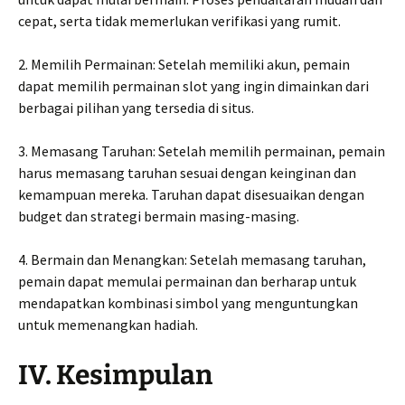
cepat, serta tidak memerlukan verifikasi yang rumit.
2. Memilih Permainan: Setelah memiliki akun, pemain
dapat memilih permainan slot yang ingin dimainkan dari
berbagai pilihan yang tersedia di situs.
3. Memasang Taruhan: Setelah memilih permainan, pemain
harus memasang taruhan sesuai dengan keinginan dan
kemampuan mereka. Taruhan dapat disesuaikan dengan
budget dan strategi bermain masing-masing.
4. Bermain dan Menangkan: Setelah memasang taruhan,
pemain dapat memulai permainan dan berharap untuk
mendapatkan kombinasi simbol yang menguntungkan
untuk memenangkan hadiah.
IV. Kesimpulan