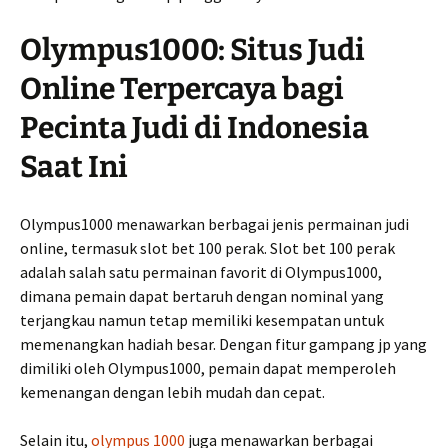
Olympus1000: Situs Judi
Online Terpercaya bagi
Pecinta Judi di Indonesia
Saat Ini
Olympus1000 menawarkan berbagai jenis permainan judi
online, termasuk slot bet 100 perak. Slot bet 100 perak
adalah salah satu permainan favorit di Olympus1000,
dimana pemain dapat bertaruh dengan nominal yang
terjangkau namun tetap memiliki kesempatan untuk
memenangkan hadiah besar. Dengan fitur gampang jp yang
dimiliki oleh Olympus1000, pemain dapat memperoleh
kemenangan dengan lebih mudah dan cepat.
Selain itu,
olympus 1000
juga menawarkan berbagai