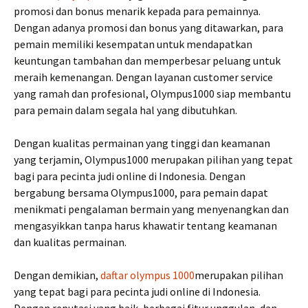
promosi dan bonus menarik kepada para pemainnya.
Dengan adanya promosi dan bonus yang ditawarkan, para
pemain memiliki kesempatan untuk mendapatkan
keuntungan tambahan dan memperbesar peluang untuk
meraih kemenangan. Dengan layanan customer service
yang ramah dan profesional, Olympus1000 siap membantu
para pemain dalam segala hal yang dibutuhkan.
Dengan kualitas permainan yang tinggi dan keamanan
yang terjamin, Olympus1000 merupakan pilihan yang tepat
bagi para pecinta judi online di Indonesia. Dengan
bergabung bersama Olympus1000, para pemain dapat
menikmati pengalaman bermain yang menyenangkan dan
mengasyikkan tanpa harus khawatir tentang keamanan
dan kualitas permainan.
Dengan demikian,
daftar olympus 1000
merupakan pilihan
yang tepat bagi para pecinta judi online di Indonesia.
Dengan reputasi yang baik, berbagai fitur unggulan, dan