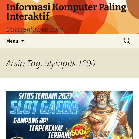
Langsung
Informasi Komputer Paling
ke
Interaktif
isi
Datosenlaweb.com
Cari
Menu
untuk:
Arsip Tag: olympus 1000