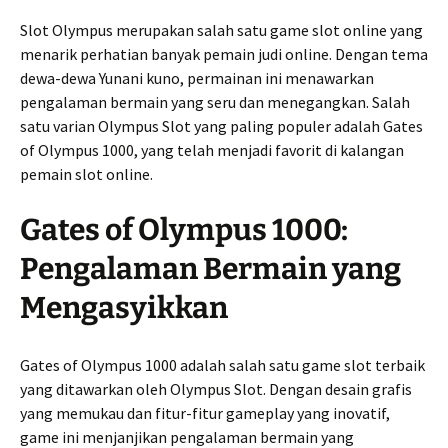
Slot Olympus merupakan salah satu game slot online yang
menarik perhatian banyak pemain judi online. Dengan tema
dewa-dewa Yunani kuno, permainan ini menawarkan
pengalaman bermain yang seru dan menegangkan. Salah
satu varian Olympus Slot yang paling populer adalah Gates
of Olympus 1000, yang telah menjadi favorit di kalangan
pemain slot online.
Gates of Olympus 1000:
Pengalaman Bermain yang
Mengasyikkan
Gates of Olympus 1000 adalah salah satu game slot terbaik
yang ditawarkan oleh Olympus Slot. Dengan desain grafis
yang memukau dan fitur-fitur gameplay yang inovatif,
game ini menjanjikan pengalaman bermain yang