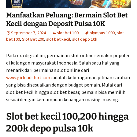
Manfaatkan Peluang: Bermain Slot Bet
Kecil dengan Deposit Pulsa 10K
September 7, 2024
slot bet 100
olympus 1000
,
slot
bet 100
,
Slot Bet 200
,
slot bet kecil
,
slot depo 10k
Pada era digital ini, permainan slot online semakin populer
di kalangan masyarakat Indonesia. Salah satu hal yang
menarik dari permainan slot online dari
www.girldadshirt.com
adalah keberagaman pilihan taruhan
yang bisa disesuaikan dengan budget pemain. Mulai dari
slot bet kecil hingga slot bet besar, pemain bisa memilih
sesuai dengan kemampuan keuangan masing-masing.
Slot bet kecil 100,200 hingga
200k depo pulsa 10k