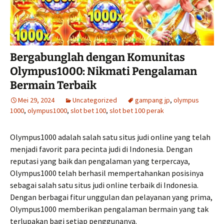
Bergabunglah dengan Komunitas
Olympus1000: Nikmati Pengalaman
Bermain Terbaik
Mei 29, 2024
Uncategorized
gampang jp
,
olympus
1000
,
olympus1000
,
slot bet 100
,
slot bet 100 perak
Olympus1000 adalah salah satu situs judi online yang telah
menjadi favorit para pecinta judi di Indonesia. Dengan
reputasi yang baik dan pengalaman yang terpercaya,
Olympus1000 telah berhasil mempertahankan posisinya
sebagai salah satu situs judi online terbaik di Indonesia.
Dengan berbagai fitur unggulan dan pelayanan yang prima,
Olympus1000 memberikan pengalaman bermain yang tak
terlupakan bagi setiap penggunanya.