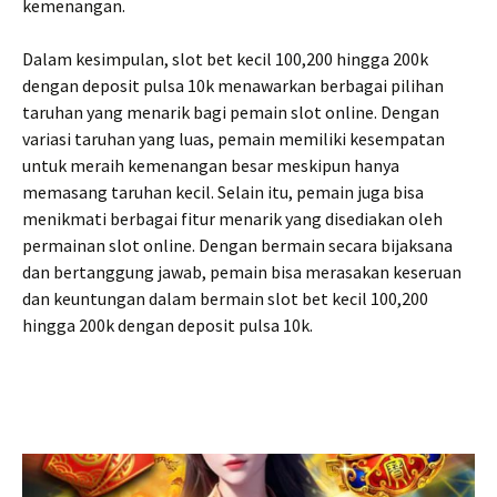
kemenangan.
Dalam kesimpulan, slot bet kecil 100,200 hingga 200k
dengan deposit pulsa 10k menawarkan berbagai pilihan
taruhan yang menarik bagi pemain slot online. Dengan
variasi taruhan yang luas, pemain memiliki kesempatan
untuk meraih kemenangan besar meskipun hanya
memasang taruhan kecil. Selain itu, pemain juga bisa
menikmati berbagai fitur menarik yang disediakan oleh
permainan slot online. Dengan bermain secara bijaksana
dan bertanggung jawab, pemain bisa merasakan keseruan
dan keuntungan dalam bermain slot bet kecil 100,200
hingga 200k dengan deposit pulsa 10k.