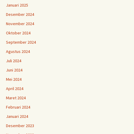
Januari 2025
Desember 2024
November 2024
Oktober 2024
September 2024
Agustus 2024
Juli 2024
Juni 2024
Mei 2024
April 2024
Maret 2024
Februari 2024
Januari 2024
Desember 2023