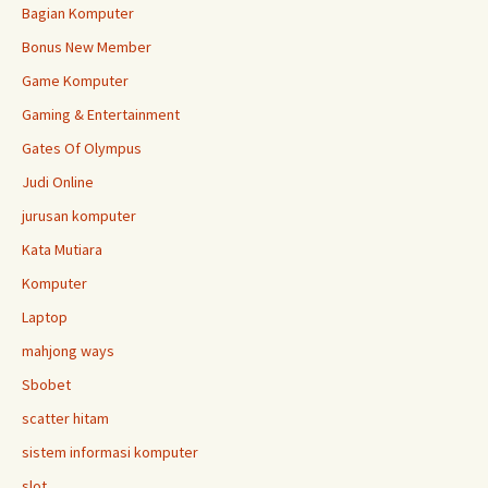
Bagian Komputer
Bonus New Member
Game Komputer
Gaming & Entertainment
Gates Of Olympus
Judi Online
jurusan komputer
Kata Mutiara
Komputer
Laptop
mahjong ways
Sbobet
scatter hitam
sistem informasi komputer
slot