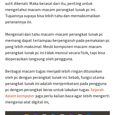
sulit dikenali. Maka berasal dari itu, penting untuk
mengetahui macam-macam perangkat lunak pc ini.
Tujuannya supaya bisa lebih tahu dan memaksimalkan
peranannya ini.
Mengenali dan tahu macam-macam perangkat lunak pc
memang dapat terlampau berpengaruh pada pemakaian pc
yang lebih maksimal. Meski komponen macam-macam
perangkat lunak pc ini tidak muncul secara fisik, tapi bisa
dioperasikan langsung oleh pengguna.
Berbagai macam tugas menjadi lebih ringan ditunaikan
oleh pc dengan perangkat lunak ini. Sebab, fungsi utama
perangkat lunak ini adalah menjembatani pada pengguna
pc dengan perangkat keras untuk lakukan tugas.
Sejarah
dalam komputer
juga perlu kalian baca agar lebih mengerti
mengenai alat digital ini,