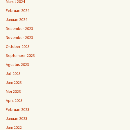
Maret 2024
Februari 2024
Januari 2024
Desember 2023
November 2023
Oktober 2023
September 2023
Agustus 2023
Juli 2023
Juni 2023
Mei 2023
April 2023
Februari 2023
Januari 2023
Juni 2022