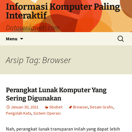
Langsung
Informasi Komputer Paling
ke
Interaktif
isi
Datosenlaweb.com
Cari
Menu
untuk:
Arsip Tag: Browser
Perangkat Lunak Komputer Yang
Sering Digunakan
Januari 30, 2021
Sbobet
Browser
,
Desain Grafis
,
Pengolah Kata
,
Sistem Operasi
Nah, perangkat lunak transparan inilah yang dapat lebih