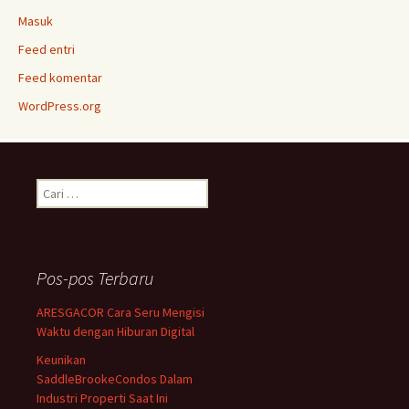
Masuk
Feed entri
Feed komentar
WordPress.org
C
a
r
i
u
Pos-pos Terbaru
n
t
ARESGACOR Cara Seru Mengisi
u
Waktu dengan Hiburan Digital
k
:
Keunikan
SaddleBrookeCondos Dalam
Industri Properti Saat Ini