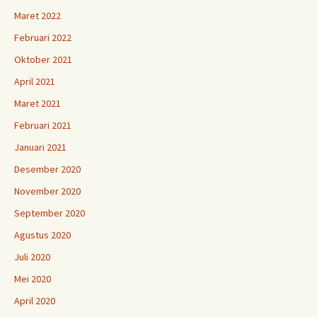
Maret 2022
Februari 2022
Oktober 2021
April 2021
Maret 2021
Februari 2021
Januari 2021
Desember 2020
November 2020
September 2020
Agustus 2020
Juli 2020
Mei 2020
April 2020