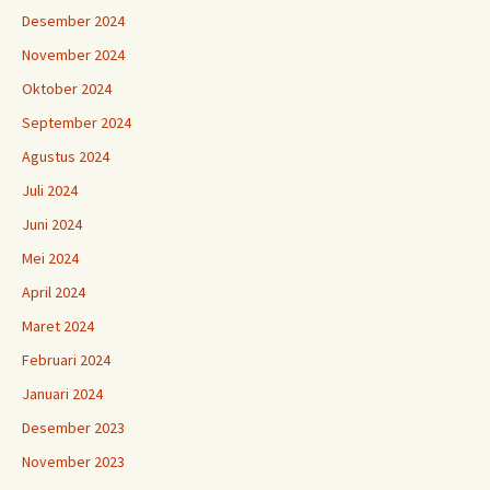
Desember 2024
November 2024
Oktober 2024
September 2024
Agustus 2024
Juli 2024
Juni 2024
Mei 2024
April 2024
Maret 2024
Februari 2024
Januari 2024
Desember 2023
November 2023