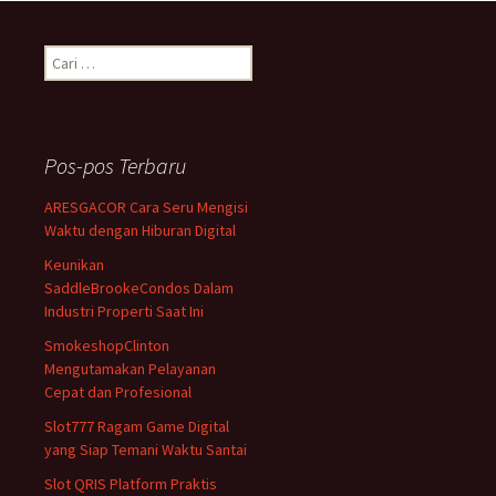
C
a
r
i
u
Pos-pos Terbaru
n
t
ARESGACOR Cara Seru Mengisi
u
Waktu dengan Hiburan Digital
k
:
Keunikan
SaddleBrookeCondos Dalam
Industri Properti Saat Ini
SmokeshopClinton
Mengutamakan Pelayanan
Cepat dan Profesional
Slot777 Ragam Game Digital
yang Siap Temani Waktu Santai
Slot QRIS Platform Praktis