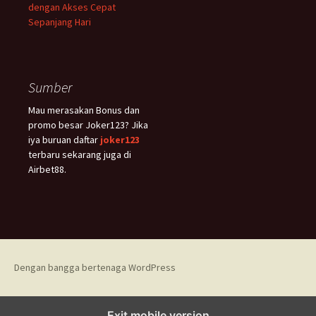
dengan Akses Cepat
Sepanjang Hari
Sumber
Mau merasakan Bonus dan
promo besar Joker123? Jika
iya buruan daftar
joker123
terbaru sekarang juga di
Airbet88.
Dengan bangga bertenaga WordPress
Exit mobile version