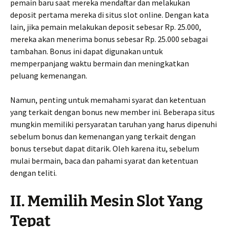
pemain baru saat mereka mendaftar dan melakukan
deposit pertama mereka di situs slot online. Dengan kata
lain, jika pemain melakukan deposit sebesar Rp. 25.000,
mereka akan menerima bonus sebesar Rp. 25.000 sebagai
tambahan. Bonus ini dapat digunakan untuk
memperpanjang waktu bermain dan meningkatkan
peluang kemenangan.
Namun, penting untuk memahami syarat dan ketentuan
yang terkait dengan bonus new member ini. Beberapa situs
mungkin memiliki persyaratan taruhan yang harus dipenuhi
sebelum bonus dan kemenangan yang terkait dengan
bonus tersebut dapat ditarik. Oleh karena itu, sebelum
mulai bermain, baca dan pahami syarat dan ketentuan
dengan teliti.
II. Memilih Mesin Slot Yang
Tepat