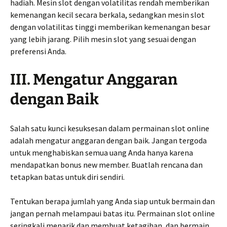
hadiah. Mesin slot dengan volatilitas rendah memberikan
kemenangan kecil secara berkala, sedangkan mesin slot
dengan volatilitas tinggi memberikan kemenangan besar
yang lebih jarang. Pilih mesin slot yang sesuai dengan
preferensi Anda.
III. Mengatur Anggaran
dengan Baik
Salah satu kunci kesuksesan dalam permainan slot online
adalah mengatur anggaran dengan baik. Jangan tergoda
untuk menghabiskan semua uang Anda hanya karena
mendapatkan bonus new member. Buatlah rencana dan
tetapkan batas untuk diri sendiri.
Tentukan berapa jumlah yang Anda siap untuk bermain dan
jangan pernah melampaui batas itu. Permainan slot online
seringkali menarik dan membuat ketagihan, dan bermain