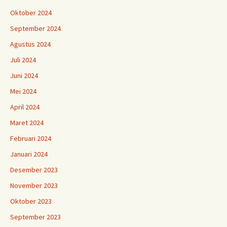
Oktober 2024
September 2024
Agustus 2024
Juli 2024
Juni 2024
Mei 2024
April 2024
Maret 2024
Februari 2024
Januari 2024
Desember 2023
November 2023
Oktober 2023
September 2023