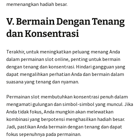
memenangkan hadiah besar.
V. Bermain Dengan Tenang
dan Konsentrasi
Terakhir, untuk meningkatkan peluang menang Anda
dalam permainan slot online, penting untuk bermain
dengan tenang dan konsentrasi. Hindari gangguan yang
dapat mengalihkan perhatian Anda dan bermain dalam
suasana yang tenang dan nyaman.
Permainan slot membutuhkan konsentrasi penuh dalam
mengamati gulungan dan simbol-simbol yang muncul. Jika
Anda tidak fokus, Anda mungkin akan melewatkan
kombinasi yang berpotensi menghasilkan hadiah besar.
Jadi, pastikan Anda bermain dengan tenang dan dapat
fokus sepenuhnya pada permainan.