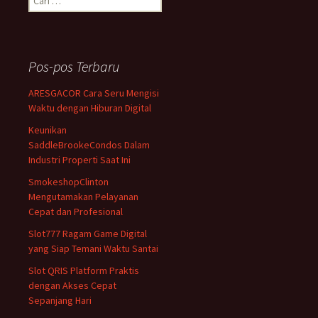
a
r
i
u
Pos-pos Terbaru
n
t
ARESGACOR Cara Seru Mengisi
u
Waktu dengan Hiburan Digital
k
:
Keunikan
SaddleBrookeCondos Dalam
Industri Properti Saat Ini
SmokeshopClinton
Mengutamakan Pelayanan
Cepat dan Profesional
Slot777 Ragam Game Digital
yang Siap Temani Waktu Santai
Slot QRIS Platform Praktis
dengan Akses Cepat
Sepanjang Hari