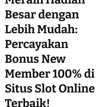
Besar dengan
Lebih Mudah:
Percayakan
Bonus New
Member 100% di
Situs Slot Online
Terbaik!