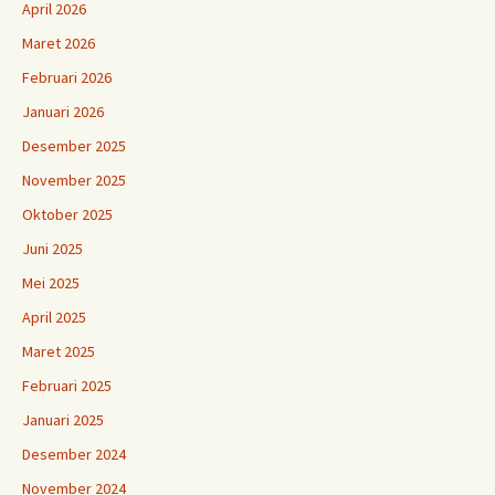
April 2026
Maret 2026
Februari 2026
Januari 2026
Desember 2025
November 2025
Oktober 2025
Juni 2025
Mei 2025
April 2025
Maret 2025
Februari 2025
Januari 2025
Desember 2024
November 2024