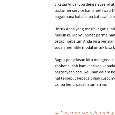
Jikalau Anda lupa dengan userid a
customer service kami melewati li
bagaimana kalau lupa kata sandi m
Untuk Anda yang masih ingat silah
masuk ke lobby Sbobet permainan
tetapi, sebelum Anda bisa bermain
sudah memiliki modal untuk bisa
Bagus penjelasan kita mengenai lo
sbobet sudah kami berikan kepada 
pertanyaan atau keluhan dalam be
hal tersebut kepada pihak custome
tanpa henti pada halaman ini.
←
Perkembangan Permainan W