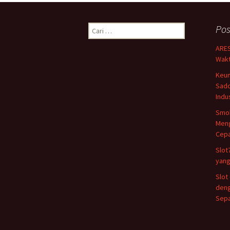
Cari
Pos
untuk:
ARES
Wakt
Keun
Sad
Indus
Smo
Men
Cepa
Slot
yang
Slot
deng
Sepa