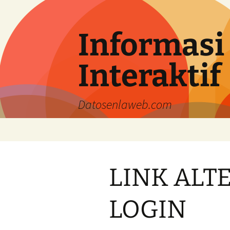
Langsung
ke
isi
Informasi
Interaktif
Datosenlaweb.com
LINK ALT
LOGIN