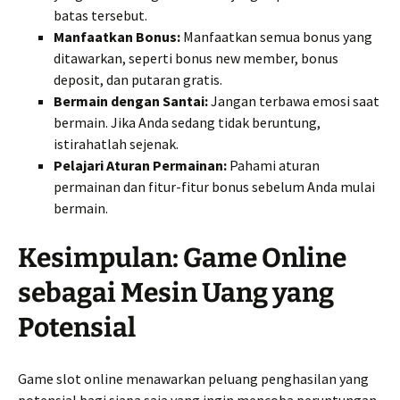
batas tersebut.
Manfaatkan Bonus:
Manfaatkan semua bonus yang
ditawarkan, seperti bonus new member, bonus
deposit, dan putaran gratis.
Bermain dengan Santai:
Jangan terbawa emosi saat
bermain. Jika Anda sedang tidak beruntung,
istirahatlah sejenak.
Pelajari Aturan Permainan:
Pahami aturan
permainan dan fitur-fitur bonus sebelum Anda mulai
bermain.
Kesimpulan: Game Online
sebagai Mesin Uang yang
Potensial
Game slot online menawarkan peluang penghasilan yang