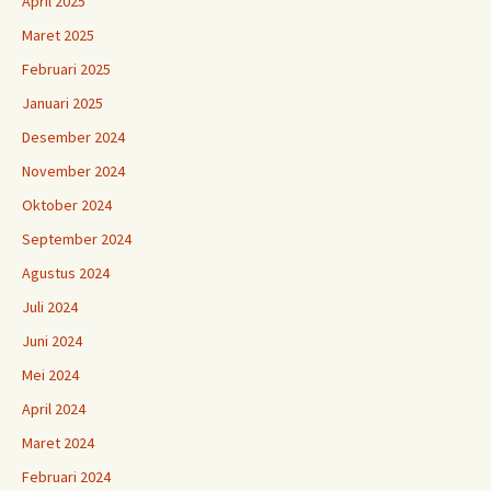
April 2025
Maret 2025
Februari 2025
Januari 2025
Desember 2024
November 2024
Oktober 2024
September 2024
Agustus 2024
Juli 2024
Juni 2024
Mei 2024
April 2024
Maret 2024
Februari 2024