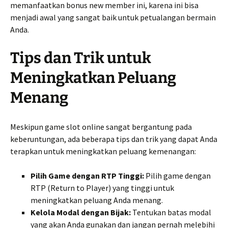
memanfaatkan bonus new member ini, karena ini bisa
menjadi awal yang sangat baik untuk petualangan bermain
Anda.
Tips dan Trik untuk
Meningkatkan Peluang
Menang
Meskipun game slot online sangat bergantung pada
keberuntungan, ada beberapa tips dan trik yang dapat Anda
terapkan untuk meningkatkan peluang kemenangan:
Pilih Game dengan RTP Tinggi:
Pilih game dengan
RTP (Return to Player) yang tinggi untuk
meningkatkan peluang Anda menang.
Kelola Modal dengan Bijak:
Tentukan batas modal
yang akan Anda gunakan dan jangan pernah melebihi