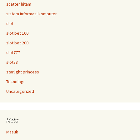
scatter hitam
sistem informasi komputer
slot
slot bet 100
slot bet 200
slot777
slot88
starlight princess
Teknologi
Uncategorized
Meta
Masuk