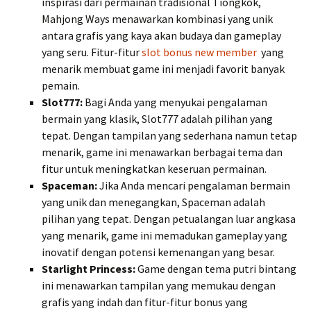
inspirasi dari permainan tradisional Tiongkok,
Mahjong Ways menawarkan kombinasi yang unik
antara grafis yang kaya akan budaya dan gameplay
yang seru. Fitur-fitur
slot bonus new member
yang
menarik membuat game ini menjadi favorit banyak
pemain.
Slot777:
Bagi Anda yang menyukai pengalaman
bermain yang klasik, Slot777 adalah pilihan yang
tepat. Dengan tampilan yang sederhana namun tetap
menarik, game ini menawarkan berbagai tema dan
fitur untuk meningkatkan keseruan permainan.
Spaceman:
Jika Anda mencari pengalaman bermain
yang unik dan menegangkan, Spaceman adalah
pilihan yang tepat. Dengan petualangan luar angkasa
yang menarik, game ini memadukan gameplay yang
inovatif dengan potensi kemenangan yang besar.
Starlight Princess:
Game dengan tema putri bintang
ini menawarkan tampilan yang memukau dengan
grafis yang indah dan fitur-fitur bonus yang