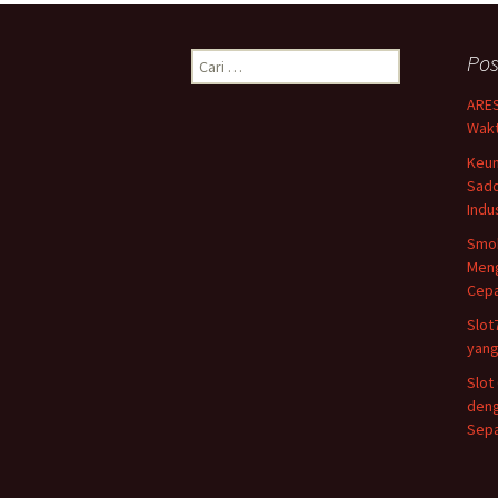
Cari
Pos
untuk:
ARES
Wakt
Keun
Sad
Indus
Smo
Men
Cepa
Slot
yang
Slot
deng
Sepa