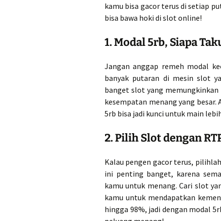
kamu bisa gacor terus di setiap p
bisa bawa hoki di slot online!
1. Modal 5rb, Siapa Tak
Jangan anggap remeh modal kec
banyak putaran di mesin slot y
banget slot yang memungkinkan k
kesempatan menang yang besar. A
5rb bisa jadi kunci untuk main le
2. Pilih Slot dengan RT
Kalau pengen gacor terus, pilihla
ini penting banget, karena sem
kamu untuk menang. Cari slot yan
kamu untuk mendapatkan kemenan
hingga 98%, jadi dengan modal 5