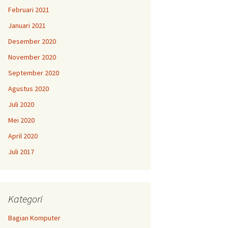
Februari 2021
Januari 2021
Desember 2020
November 2020
September 2020
Agustus 2020
Juli 2020
Mei 2020
April 2020
Juli 2017
Kategori
Bagian Komputer