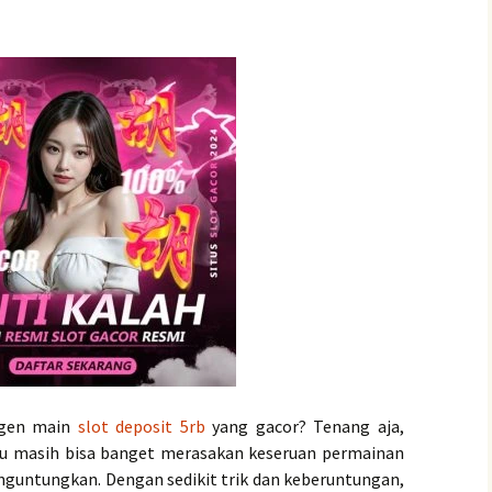
ngen main
slot deposit 5rb
yang gacor? Tenang aja,
mu masih bisa banget merasakan keseruan permainan
untungkan. Dengan sedikit trik dan keberuntungan,