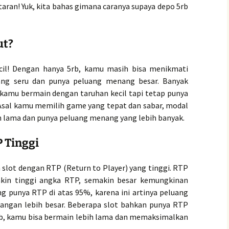
utaran! Yuk, kita bahas gimana caranya supaya depo 5rb
ut?
il! Dengan hanya 5rb, kamu masih bisa menikmati
ang seru dan punya peluang menang besar. Banyak
amu bermain dengan taruhan kecil tapi tetap punya
sal kamu memilih game yang tepat dan sabar, modal
bih lama dan punya peluang menang yang lebih banyak.
P Tinggi
h slot dengan RTP (Return to Player) yang tinggi. RTP
akin tinggi angka RTP, semakin besar kemungkinan
g punya RTP di atas 95%, karena ini artinya peluang
gan lebih besar. Beberapa slot bahkan punya RTP
rb, kamu bisa bermain lebih lama dan memaksimalkan