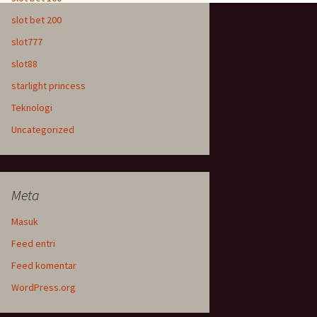
slot bet 200
slot777
slot88
starlight princess
Teknologi
Uncategorized
Meta
Masuk
Feed entri
Feed komentar
WordPress.org