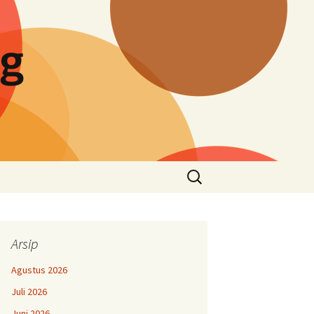
ng
Cari
untuk:
Arsip
Agustus 2026
Juli 2026
Juni 2026