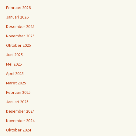
Februari 2026
Januari 2026
Desember 2025
November 2025
Oktober 2025
Juni 2025
Mei 2025
April 2025
Maret 2025
Februari 2025
Januari 2025
Desember 2024
November 2024
Oktober 2024