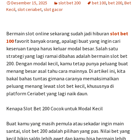
Desember 15, 2025
slot bet 200
bet 100
,
bet 200
,
Bet
Kecil
,
slot ceriabet
,
slot gacor
Bermain slot online sekarang sudah jadi hiburan
slot bet
100
favorit banyak orang, apalagi buat yang ingin cari
keseruan tanpa harus keluar modal besar. Salah satu
strategi yang lagi ramai dibahas adalah bermain slot bet
200. Dengan modal kecil, kamu tetap punya peluang buat
menang besar asal tahu cara mainnya. Di artikel ini, kita
bakal bahas tuntas gimana caranya memaksimalkan
peluang menang lewat slot bet kecil, khususnya di
platform Ceriabet yang lagi naik daun.
Kenapa Slot Bet 200 Cocok untuk Modal Kecil
Buat kamu yang masih pemula atau sekadar ingin main
santai, slot bet 200 adalah pilihan yang pas. Nilai bet yang
kecil bikin saldo lebih awet dan kamu bisa bermain lebih