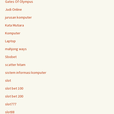
Gates Of Olympus
Judi Online
jurusan komputer
Kata Mutiara
Komputer
Laptop
mahjong ways
Sbobet
scatter hitam
sistem informasi komputer
slot
slot bet 100
slot bet 200
slot777
slot88