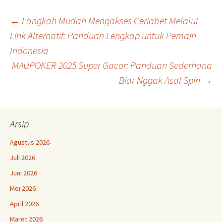
Navigasi
←
Langkah Mudah Mengakses Ceriabet Melalui
Link Alternatif: Panduan Lengkap untuk Pemain
Indonesia
Tulisan
MAUPOKER 2025 Super Gacor: Panduan Sederhana
Biar Nggak Asal Spin
→
Arsip
Agustus 2026
Juli 2026
Juni 2026
Mei 2026
April 2026
Maret 2026