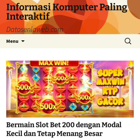
Langsung
Informasi Komputer Paling
ke
Interaktif
isi
Datosenlaweb.com
Cari
Menu
untuk:
Bermain Slot Bet 200 dengan Modal
Kecil dan Tetap Menang Besar