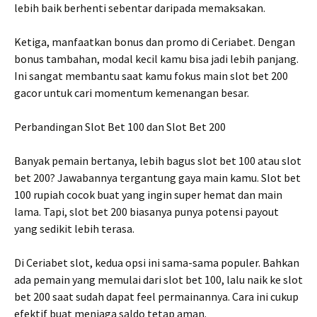
lebih baik berhenti sebentar daripada memaksakan.
Ketiga, manfaatkan bonus dan promo di Ceriabet. Dengan
bonus tambahan, modal kecil kamu bisa jadi lebih panjang.
Ini sangat membantu saat kamu fokus main slot bet 200
gacor untuk cari momentum kemenangan besar.
Perbandingan Slot Bet 100 dan Slot Bet 200
Banyak pemain bertanya, lebih bagus slot bet 100 atau slot
bet 200? Jawabannya tergantung gaya main kamu. Slot bet
100 rupiah cocok buat yang ingin super hemat dan main
lama. Tapi, slot bet 200 biasanya punya potensi payout
yang sedikit lebih terasa.
Di Ceriabet slot, kedua opsi ini sama-sama populer. Bahkan
ada pemain yang memulai dari slot bet 100, lalu naik ke slot
bet 200 saat sudah dapat feel permainannya. Cara ini cukup
efektif buat menjaga saldo tetap aman.