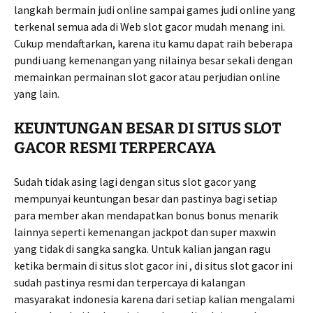
langkah bermain judi online sampai games judi online yang
terkenal semua ada di Web slot gacor mudah menang ini.
Cukup mendaftarkan, karena itu kamu dapat raih beberapa
pundi uang kemenangan yang nilainya besar sekali dengan
memainkan permainan slot gacor atau perjudian online
yang lain.
KEUNTUNGAN BESAR DI SITUS SLOT
GACOR RESMI TERPERCAYA
Sudah tidak asing lagi dengan situs slot gacor yang
mempunyai keuntungan besar dan pastinya bagi setiap
para member akan mendapatkan bonus bonus menarik
lainnya seperti kemenangan jackpot dan super maxwin
yang tidak di sangka sangka. Untuk kalian jangan ragu
ketika bermain di situs slot gacor ini , di situs slot gacor ini
sudah pastinya resmi dan terpercaya di kalangan
masyarakat indonesia karena dari setiap kalian mengalami