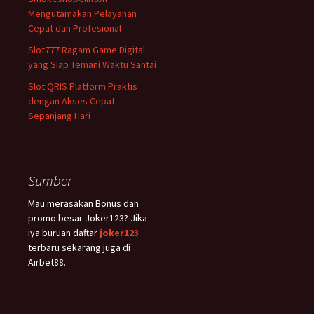
Mengutamakan Pelayanan
Cepat dan Profesional
Slot777 Ragam Game Digital
yang Siap Temani Waktu Santai
Slot QRIS Platform Praktis
dengan Akses Cepat
Sepanjang Hari
Sumber
Mau merasakan Bonus dan
promo besar Joker123? Jika
iya buruan daftar
joker123
terbaru sekarang juga di
Airbet88.