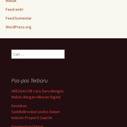
Masuk
Feed entri
Feed komentar
WordPress.org
C
a
r
i
u
Pos-pos Terbaru
n
t
ARESGACOR Cara Seru Mengisi
u
Waktu dengan Hiburan Digital
k
:
Keunikan
SaddleBrookeCondos Dalam
Industri Properti Saat Ini
SmokeshopClinton