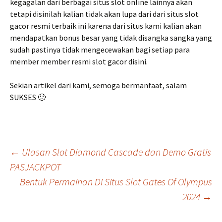
kegagalan dari berbagai situs slot online lainnya akan
tetapi disinilah kalian tidak akan lupa dari dari situs slot
gacor resmi terbaik ini karena dari situs kami kalian akan
mendapatkan bonus besar yang tidak disangka sangka yang
sudah pastinya tidak mengecewakan bagi setiap para
member member resmi slot gacor disini.
Sekian artikel dari kami, semoga bermanfaat, salam
SUKSES 🙂
Navigasi
←
Ulasan Slot Diamond Cascade dan Demo Gratis
PASJACKPOT
Bentuk Permainan Di Situs Slot Gates Of Olympus
Tulisan
2024
→